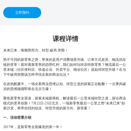
立即预约
课程详情
未来已来，唯顺势而为，转型.破局.突围！
势不可挡的新零售之势，带来的是用户消费场景升级、订单方式差异、物流供应
链的变革！面对着新零售的趋势红利，我们如何玩转农特新零售？物流最后一公
里末端（社区便利店、快递企业、外卖平台、物业社区）该如何转型升级？在当
下中破局突围该怎样寻找全新的商业玩法？
在炎热酷夏中，一场全新商业思维认知、转型之道的探索正在酝酿！一次乘风破
凉的思维碰撞即将在北京引爆！
聚焦新零售全渠道，探索末端新商机，解读最后一公里末端转型之道，探论商业
模式的变革创新！7月22日-23日北京，一场新零售最后一公里之势“未来已来”创
新沙龙，
将带你找到创业、转型升级的新方向、新答案！
一、活动背景介绍
2017年，是新零售全面爆发的第一年！