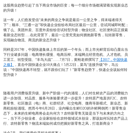
这股商业趋势引起了当下商业市场的巨变；每一个细分市场都渴望着实现新业态
的升级！
这一年，人们愈发坚信“未来的商业之争就是最后一公里之争，得末端者得天
下”；顺丰、“三通一达”等快递企业纷纷布局社区最后一公里，尝试同城即时配；
饿了么、美团外卖、百度外卖纷纷尝试转型升级；物业社区、社区便利店正摸索
着新业态转型…..在此背景下，
最后一公里究竟如何拥抱新零售，玩转新零售，
实现融合物流、商流的新业态升级？
同样是2017年，中国快递集体上市后的第一个年头；而上市光鲜背后却凸显出当
下行业诸多问题：电商增长缓慢、电商压榨、末端网点经营危机、人才危机、员
工罢工、转型受阻、“丰鸟大战”……7月7日，黄刚老师撰写了
【2017，中国快递
之殇】
，直击中国快递企业10大痛点！5月22日，菜鸟“连接升级”中，马云
说：“中国快递再不转型，就不跟你们玩了！”
新零售趋势下，快递企业该如何转
型升级？
随着用户消费场景升级、新中产阶级一代的涌现，人们对生鲜农产品的消费能力
进一步加强、对品质、服务与体验要求进一步提升！农特原产地直供F2C、农特
新零售、社区微店（电）商、社群经济、社交电商、微商等新模式、新业态、新
商机纷纷涌现。然而今年6月28日，业内曝出生鲜O2O的许鲜网倒闭！
新零售业
态下，未来的生鲜电商将会走向何方？
农特新零售无疑是当下与未来的方向之
一，当下不少创业者、企业家纷纷在农特领域试水创业，那
该如何玩转农产品上
行、农特新零售？物流末端如何成功把握好新零售之风，打造新商业？
这个7月，我们将带你寻找这些答案！