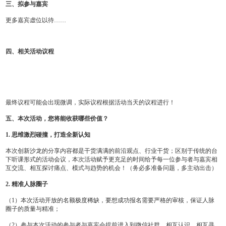
三、拟参与嘉宾
更多嘉宾虚位以待……
四、相关活动议程
最终议程可能会出现微调，实际议程根据活动当天的议程进行！
五、本次活动，您将能收获哪些价值？
1. 思维激烈碰撞，打造全新认知
本次创新沙龙的分享内容都是干货满满的前沿观点、行业干货；区别于传统的台
下听课形式的活动会议，本次活动
赋予更充足的时间给予每一位参与者与嘉宾相
互交流、相互探讨痛点、模式与趋势的机会！
（
务必多准备问题，多主动出击
）
2. 精准人脉圈子
（1）本次活动开放的名额极度稀缺，要想成功报名需要严格的审核，保证人脉
圈子的质量与精准；
（2）参与本次活动的参与者与嘉宾会提前进入到微信社群，相互认识，相互寻