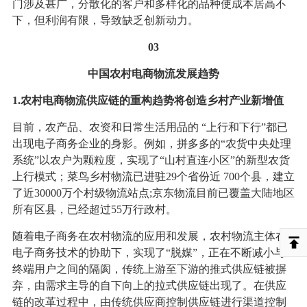
门涉及甚广，分散化的客户和多样化的品种使成本居高不
下，但利润有限，导致缺乏创新动力。
03
中国农村电商物流发展趋势
1.农村电商物流供应链的重构趋势将创造乡村产业新增值
目前，农产品、农资和日常生活用品的 “上行和下行”都已
出现电子商务企业的身影。例如，拼多多的“农货中央处理
系统”以农户为颗粒度，实现了“山村直连小区”的新型农货
上行模式；菜鸟乡村物流已进驻29个省份近 700个县，建立
了近30000万个村级物流站点;京东物流目前已覆盖大陆地区
所有区县，已经超过55万行政村。
随着电子商务在农村物流的应用和发展，农村物流主体在
电子商务技术的协助下，实现了“脱媒”，正在不断减小与
终端用户之间的隔阂，传统上游至下游的推式供应链被摒
弃，由需求主导的自下向上的拉式供应链出现了。在供应
链的改革过程中，由传统供应商控制供应链进行渠道控制