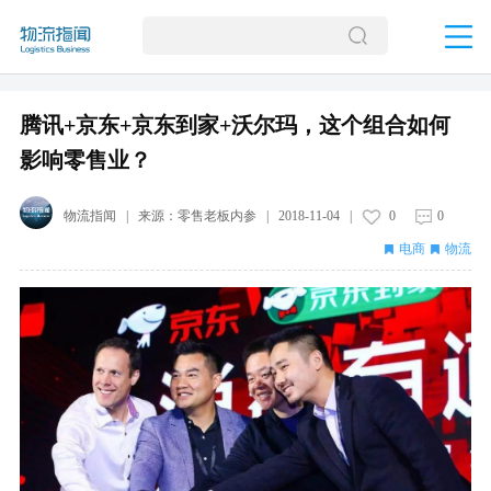
腾讯+京东+京东到家+沃尔玛，这个组合如何
影响零售业？
物流指闻
| 来源：
零售老板内参
|
2018-11-04
|
0
0
电商
物流