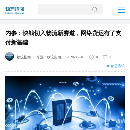
内参：快钱切入物流新赛道，网络货运有了支
付新基建
物流指闻
| 来源：
物流指闻
|
2020-08-20
|
0
0
信息系统