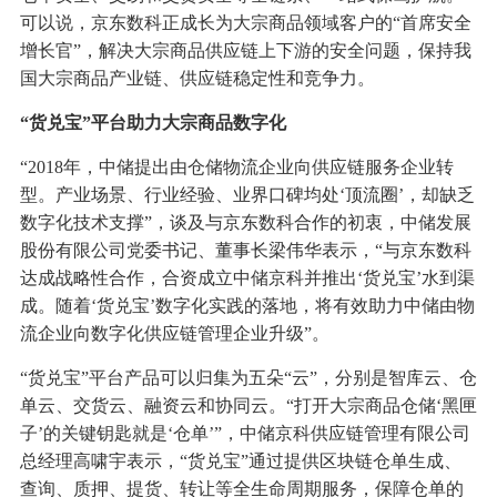
可以说，京东数科正成长为大宗商品领域客户的“首席安全
增长官”，解决大宗商品供应链上下游的安全问题，保持我
国大宗商品产业链、供应链稳定性和竞争力。
“货兑宝”平台助力大宗商品数字化
“2018年，中储提出由仓储物流企业向供应链服务企业转
型。产业场景、行业经验、业界口碑均处‘顶流圈’，却缺乏
数字化技术支撑”，谈及与京东数科合作的初衷，中储发展
股份有限公司党委书记、董事长梁伟华表示，“与京东数科
达成战略性合作，合资成立中储京科并推出‘货兑宝’水到渠
成。随着‘货兑宝’数字化实践的落地，将有效助力中储由物
流企业向数字化供应链管理企业升级”。
“货兑宝”平台产品可以归集为五朵“云”，分别是智库云、仓
单云、交货云、融资云和协同云。“打开大宗商品仓储‘黑匣
子’的关键钥匙就是‘仓单’”，中储京科供应链管理有限公司
总经理高啸宇表示，“货兑宝”通过提供区块链仓单生成、
查询、质押、提货、转让等全生命周期服务，保障仓单的