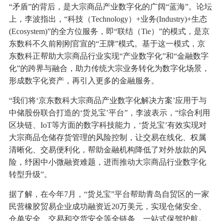
“矛盾”的背后，是大宗商品产业数字化的广阔“蓝海”。论坛
上，李波指出，“科技（Technology）+业务(Industry)+生态
(Ecosystem)”的全方位服务，即“联结（Tie）”的模式，是京
东数科不久前刚刚官宣的“王牌”模式。基于这一模式，京
东数科正帮助大宗商品行业实现“产业数字化”和“金融数字
化”的跨界与融合，助力传统大宗业务转化为数字化场景，
形成数字化资产，再引入更多的金融服务。
“我们将‘京东数科大宗商品产业数字化解决方案’应用于与
中储股份联合打造的‘货兑宝’平台”，李波表示，“综合利用
区块链、IoT等方面的数字科技能力，‘货兑宝’有效实现对
大宗商品仓储存货管理的风险控制，让交易在线化、权属
清晰化、交易便利化，帮助金融机构降低了对外放款的风
险，纾困中小微融资难题，进而推动大宗商品行业数字化
转型升级”。
据了解，在今年7月，“货兑宝”平台帮助青岛自贸区的一家
民营橡胶贸易企业成功融资近20万美元，实现仓储安全、
仓单安全、交易和交货安全等全链条、一站式保驾护航。