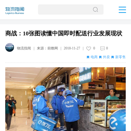
商战：10张图读懂中国即时配送行业发展现状
物流指闻
| 来源：
前瞻网
|
2018-11-27
|
0
0
电商
外卖
新零售