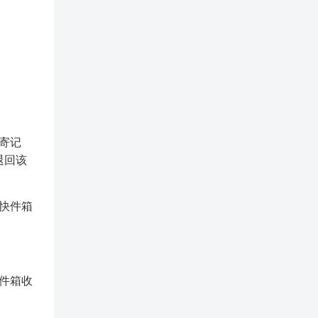
寄记
退回该
快件箱
件箱收