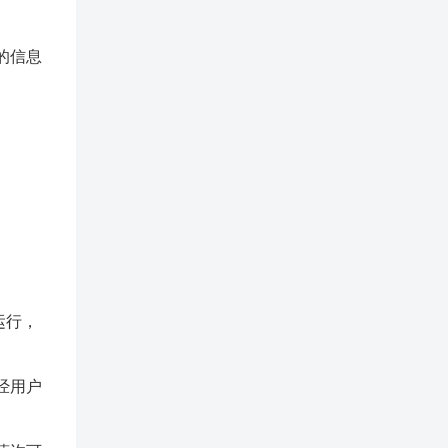
的信息
。
运行，
经用户