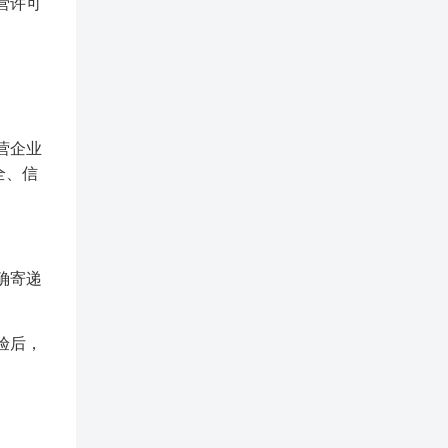
营许可
营企业
全、信
确寄递
验后，