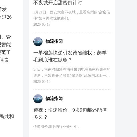
不夜城开启甜蜜倒计时
断发
5月21日，西安大唐不夜城，且看高州的“甜蜜信
过26
使”如何再次惊艳古都。
2026-05-17
围、管
物流指闻
照智能
规范了
一单榴莲快递引发跨省维权：薅羊
律责
毛到底谁在纵容？
近日，河南濮阳冷冻榴莲果肉电商商家程先生的
遭遇，再次撕开了恶意“仅退款”乱象的冰山一
角。
2026-05-15
物流指闻
透视：快递涨价，9块9包邮还能撑
民共和
多久？
快递涨价潮下的行业众生相。