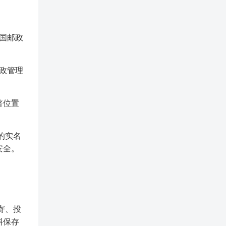
国邮政
政管理
著位置
的实名
安全。
寄、投
料保存