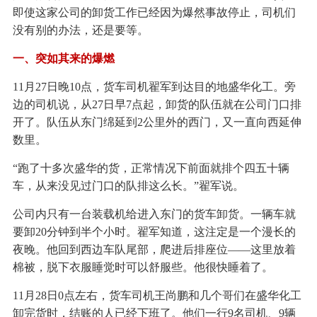
即使这家公司的卸货工作已经因为爆然事故停止，司机们
没有别的办法，还是要等。
一、突如其来的爆燃
11月27日晚10点，货车司机翟军到达目的地盛华化工。旁
边的司机说，从27日早7点起，卸货的队伍就在公司门口排
开了。队伍从东门绵延到2公里外的西门，又一直向西延伸
数里。
“跑了十多次盛华的货，正常情况下前面就排个四五十辆
车，从来没见过门口的队排这么长。”翟军说。
公司内只有一台装载机给进入东门的货车卸货。一辆车就
要卸20分钟到半个小时。翟军知道，这注定是一个漫长的
夜晚。他回到西边车队尾部，爬进后排座位——这里放着
棉被，脱下衣服睡觉时可以舒服些。他很快睡着了。
11月28日0点左右，货车司机王尚鹏和几个哥们在盛华化工
卸完货时，结账的人已经下班了。他们一行9名司机、9辆