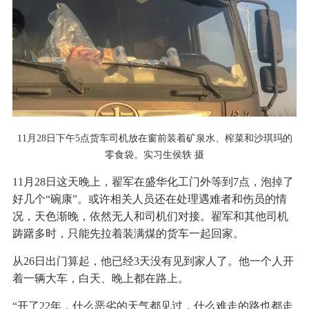
11月28日下午5点货车司机放在窗前装着矿泉水、榨菜和沙琪玛的
零食袋。实习生侯轶 摄
11月28日这天晚上，翟军在盛华化工门外等到7点，泡掉了
好几个“碗康”。或许相关人员还在处理遇难者和伤员的情
况，天色渐晚，依然无人和司机们对接。翟军和其他司机
踌躇多时，只能先拉着装满煤的货车一起回家。
从26日出门算起，他已经3天没有见到家人了。他一个人开
着一辆大车，白天、晚上都在路上。
“开了22年，什么恶劣的天气都见过，什么难走的路也都走