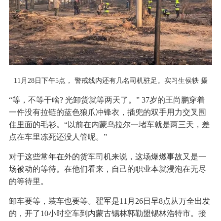
11月28日下午5点， 警戒线内还有几名司机驻足。实习生侯轶 摄
“等，不等干啥? 光卸货就等两天了。” 37岁的王尚鹏穿着
一件没有拉链的蓝色狼爪冲锋衣，插兜的双手用力交叉围
住里面的毛衫。“以前在内蒙乌拉尔一堵车就是两三天，差
点在车里冻死还没人管呢。”
对于这些常年在外的货车司机来说，这场爆燃事故又是一
场被动的等待。在他们看来，自己的职业本就浸泡在无尽
的等待里。
卸车要等，装车也要等。翟军是11月26日早8点从万全出发
的，开了10小时空车到内蒙古锡林郭勒盟锡林浩特市。接