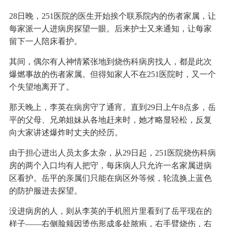
28日晚，251医院的医生开始挨个联系院内的伤者家属，让
每家派一人进病房探望一眼。后来护士又来通知，让每家
留下一人陪床看护。
其间，偶尔有人神情紧张地到烧伤科病房找人，都是此次
爆燃事故的伤者家属。但得知家人不在251医院时，又一个
个失望地离开了。
那天晚上，李英在病房守了通宵。直到29日上午8点多，岳
平的父母、兄弟姐妹从各地赶来时，她才略显轻松，反复
向大家讲述爆炸时丈夫的经历。
由于担心进出人员太多太杂，从29日起，251医院烧伤科病
房的两个入口均有人把守，每床病人只允许一名家属进病
区看护。岳平的亲属们只能在病区外等候，轮流换上蓝色
的防护服进去探望。
没进病房的人，则从李英的手机照片里看到了岳平现在的
样子——右侧脸颊因烫伤形成多处脓疱，右手臂烧伤，右