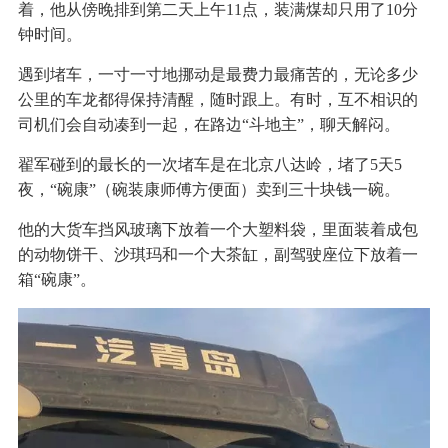
着，他从傍晚排到第二天上午11点，装满煤却只用了10分
钟时间。
遇到堵车，一寸一寸地挪动是最费力最痛苦的，无论多少
公里的车龙都得保持清醒，随时跟上。有时，互不相识的
司机们会自动凑到一起，在路边“斗地主”，聊天解闷。
翟军碰到的最长的一次堵车是在北京八达岭，堵了5天5
夜，“碗康”（碗装康师傅方便面）卖到三十块钱一碗。
他的大货车挡风玻璃下放着一个大塑料袋，里面装着成包
的动物饼干、沙琪玛和一个大茶缸，副驾驶座位下放着一
箱“碗康”。