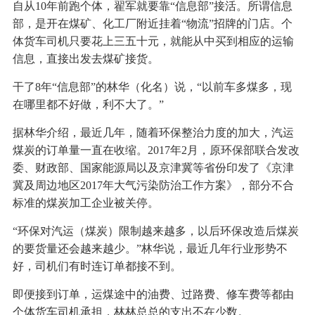
自从10年前跑个体，翟军就要靠“信息部”接活。所谓信息
部，是开在煤矿、化工厂附近挂着“物流”招牌的门店。个
体货车司机只要花上三五十元，就能从中买到相应的运输
信息，直接出发去煤矿接货。
干了8年“信息部”的林华（化名）说，“以前车多煤多，现
在哪里都不好做，利不大了。”
据林华介绍，最近几年，随着环保整治力度的加大，汽运
煤炭的订单量一直在收缩。2017年2月，原环保部联合发改
委、财政部、国家能源局以及京津冀等省份印发了《京津
冀及周边地区2017年大气污染防治工作方案》，部分不合
标准的煤炭加工企业被关停。
“环保对汽运（煤炭）限制越来越多，以后环保改造后煤炭
的要货量还会越来越少。”林华说，最近几年行业形势不
好，司机们有时连订单都接不到。
即便接到订单，运煤途中的油费、过路费、修车费等都由
个体货车司机承担，林林总总的支出不在少数。