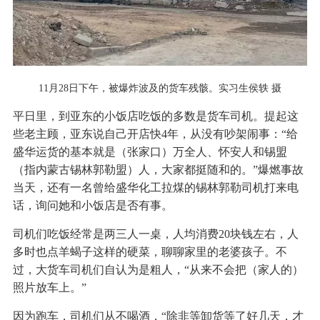
11月28日下午，被爆炸波及的货车残骸。实习生侯轶 摄
平日里，到亚东的小饭店吃饭的多数是货车司机。提起这
些老主顾，亚东说自己开店快4年，从没有吵架闹事：“给
盛华运货的基本就是（张家口）万全人、怀安人和锡盟
（指内蒙古锡林郭勒盟）人，大家都挺随和的。”爆燃事故
当天，还有一名曾给盛华化工拉煤的锡林郭勒司机打来电
话，询问她和小饭店是否有事。
司机们吃饭经常是两三人一桌，人均消费20块钱左右，人
多时也点羊蝎子这样的硬菜，聊聊家里的老婆孩子。不
过，大货车司机们自认为是粗人，“从来不会把（家人的）
照片放车上。”
因为跑车，司机们从不喝酒，“除非等卸货等了好几天，才