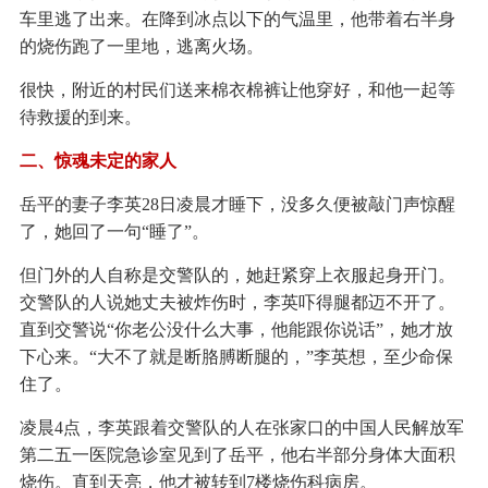
车里逃了出来。在降到冰点以下的气温里，他带着右半身
的烧伤跑了一里地，逃离火场。
很快，附近的村民们送来棉衣棉裤让他穿好，和他一起等
待救援的到来。
二、惊魂未定的家人
岳平的妻子李英28日凌晨才睡下，没多久便被敲门声惊醒
了，她回了一句“睡了”。
但门外的人自称是交警队的，她赶紧穿上衣服起身开门。
交警队的人说她丈夫被炸伤时，李英吓得腿都迈不开了。
直到交警说“你老公没什么大事，他能跟你说话”，她才放
下心来。“大不了就是断胳膊断腿的，”李英想，至少命保
住了。
凌晨4点，李英跟着交警队的人在张家口的中国人民解放军
第二五一医院急诊室见到了岳平，他右半部分身体大面积
烧伤。直到天亮，他才被转到7楼烧伤科病房。