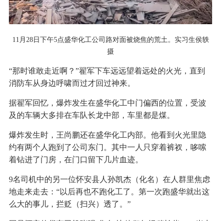
11月28日下午5点盛华化工公司路对面被烧焦的荒土。实习生侯轶
摄
“那时谁敢走近啊？”翟军下车远远望着远处的火光，直到
消防车从身边呼啸而过才回过神来。
据翟军回忆，爆炸发生在盛华化工中门偏西的位置，受波
及的车辆大多排在车队长龙中部，车里都是煤。
爆炸发生时，王尚鹏还在盛华化工内部。他看到火光里隐
约有两个人跑到了公司东门。其中一人只穿着裤衩，哆嗦
着钻进了门房，在门口留下几片血迹。
9名司机中的另一位怀安县人孙凯杰（化名）在人群里焦虑
地走来走去：“以后再也不跑化工了。第一次跑盛华就出这
么大的事儿，拦贬（扫兴）透了。”