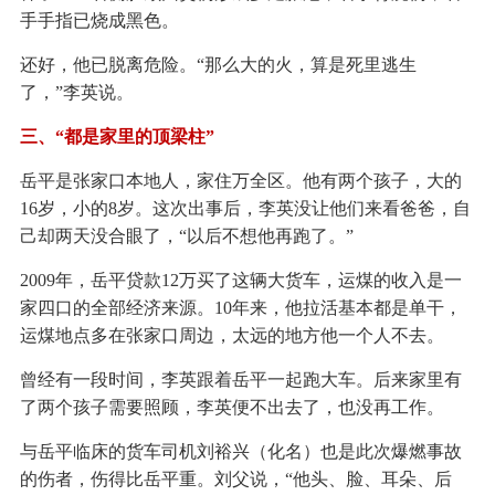
手手指已烧成黑色。
还好，他已脱离危险。“那么大的火，算是死里逃生
了，”李英说。
三、“都是家里的顶梁柱”
岳平是张家口本地人，家住万全区。他有两个孩子，大的
16岁，小的8岁。这次出事后，李英没让他们来看爸爸，自
己却两天没合眼了，“以后不想他再跑了。”
2009年，岳平贷款12万买了这辆大货车，运煤的收入是一
家四口的全部经济来源。10年来，他拉活基本都是单干，
运煤地点多在张家口周边，太远的地方他一个人不去。
曾经有一段时间，李英跟着岳平一起跑大车。后来家里有
了两个孩子需要照顾，李英便不出去了，也没再工作。
与岳平临床的货车司机刘裕兴（化名）也是此次爆燃事故
的伤者，伤得比岳平重。刘父说，“他头、脸、耳朵、后