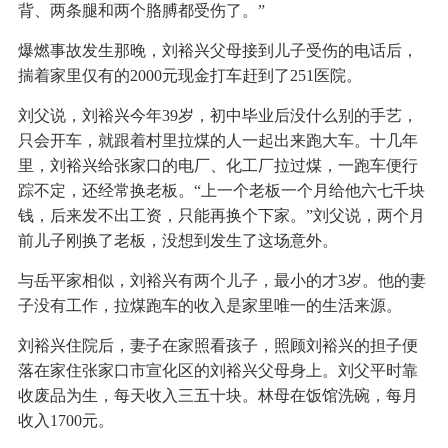
背、两条腿和两个胳膊都受伤了。”
爆燃事故发生那晚，刘裕兴父母接到儿子受伤的电话后，
揣着家里仅有的2000元现金打车赶到了251医院。
刘父说，刘裕兴今年39岁，初中毕业后没什么别的手艺，
只会开车，就跟着村里拉煤的人一起出来跑大车。十几年
里，刘裕兴给张家口的电厂、化工厂拉过煤，一跑车便行
踪不定，还经常换老板。“上一个老板一个月给他六七千块
钱，后来发不出工资，只能再换个下家。”刘父说，两个月
前儿子刚换了老板，没想到发生了这场意外。
与岳平家相似，刘裕兴有两个儿子，最小的才3岁。他的妻
子没有工作，拉煤跑车的收入是家里唯一的生活来源。
刘裕兴住院后，妻子在家照看孩子，照顾刘裕兴的担子便
落在家住张家口市宣化区的刘裕兴父母身上。刘父平时靠
收废品为生，每天收入三五十块。林母在饭馆洗碗，每月
收入1700元。