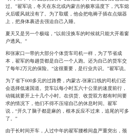
过。”翟军说，冬天在东北或内蒙古的极寒温度下，汽车熄
火后暖风就没有了。为了取暖，他会把电褥子插在点烟器
上，把身体裹进去强迫自己入睡。
夏天又是另一个极端，“以前没换车的时候就只能大开着窗
户透风。”
和张家口一带的大部分个体货车司机一样，为了节省成
本，翟军的每趟货都是自己一个人跑。还为自己的货车交
了每年2万元的保险。“这很重要，是行业共识。”翟军说。
为了省下600多元的过路费，内蒙古-张家口线的司机们还
会选择低速国道。货车以每小时五六十公里的速度前行，
动辄就要开上十几个小时。在供货、收货双方都有时间要
求的情况下，他们不得不压缩自己的休息时间。翟军
说，“开久了脑子都是麻的，根本反应不过来，追尾的可多
了。”
由于长时间开车，人过中年的翟军腰椎间盘严重突出，颈