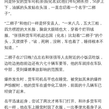
同是怀安的货车司机张强(化名)比他们年纪稍长些，50岁上
下，油腻的头发贴在头顶，一直念叨着一个名字“二梆
子”。
“二梆子”和他们一样是怀安县人。“一米八几，五大三粗，
四方楞蹬的大长脸，脑袋大眼睛也大，穿着个烂羽绒
服。”张强和货车司机赵志国（化名）比划着“二梆子”的个
头，又摆摆手，“诶，死咧，没咧，车也着了，睡得根本不
知道。”
二梆子在27日晚7点左右和张强等人去附近的小饭店吃饭，
边吃边抱怨前边还有六七十辆车要等。他的车就排在车队
中部，受到爆燃事故影响的范围里。
爆炸发生时，货车司机岳平也在睡觉。被突如其来的爆炸
声惊醒时，他的货车在盛华化工墙外，前面的十几辆车已
经烧了起来。
岳平迅速起身，尝试了两次才将车门打开。和许多货车司
机一样，他在车上睡觉时脱了衣服，一出事便光着身子从