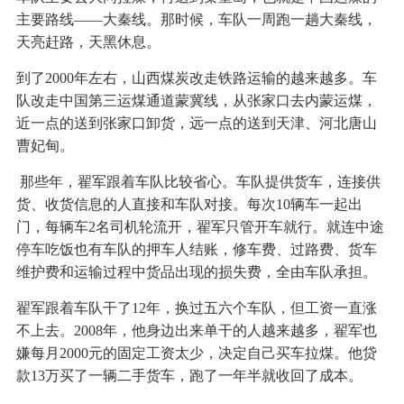
主要路线——大秦线。那时候，车队一周跑一趟大秦线，
天亮赶路，天黑休息。
到了2000年左右，山西煤炭改走铁路运输的越来越多。车
队改走中国第三运煤通道蒙冀线，从张家口去内蒙运煤，
近一点的送到张家口卸货，远一点的送到天津、河北唐山
曹妃甸。
那些年，翟军跟着车队比较省心。车队提供货车，连接供
货、收货信息的人直接和车队对接。每次10辆车一起出
门，每辆车2名司机轮流开，翟军只管开车就行。就连中途
停车吃饭也有车队的押车人结账，修车费、过路费、货车
维护费和运输过程中货品出现的损失费，全由车队承担。
翟军跟着车队干了12年，换过五六个车队，但工资一直涨
不上去。2008年，他身边出来单干的人越来越多，翟军也
嫌每月2000元的固定工资太少，决定自己买车拉煤。他贷
款13万买了一辆二手货车，跑了一年半就收回了成本。