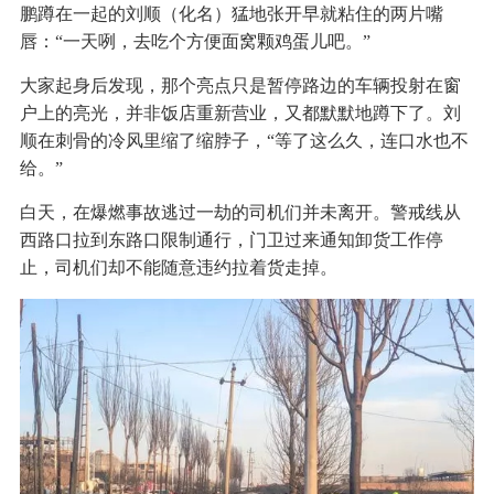
鹏蹲在一起的刘顺（化名）猛地张开早就粘住的两片嘴
唇：“一天咧，去吃个方便面窝颗鸡蛋儿吧。”
大家起身后发现，那个亮点只是暂停路边的车辆投射在窗
户上的亮光，并非饭店重新营业，又都默默地蹲下了。刘
顺在刺骨的冷风里缩了缩脖子，“等了这么久，连口水也不
给。”
白天，在爆燃事故逃过一劫的司机们并未离开。警戒线从
西路口拉到东路口限制通行，门卫过来通知卸货工作停
止，司机们却不能随意违约拉着货走掉。