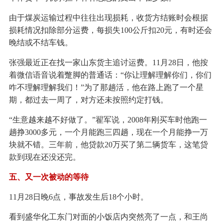
由于煤炭运输过程中往往出现损耗，收货方结账时会根据
损耗情况扣除部分运费，每损失100公斤扣20元，有时还会
晚结或不结车钱。
张强最近正在找一家山东货主追讨运费。11月28日，他按
着微信语音说着蹩脚的普通话：“你让理解理解你们，你们
咋不理解理解我们！”为了那趟活，他在路上跑了一个星
期，都过去一周了，对方还未按照约定打钱。
“生意越来越不好做了。”翟军说，2008年刚买车时他跑一
趟挣3000多元，一个月能跑三四趟，现在一个月能挣一万
块就不错。三年前，他贷款20万买了第二辆货车，这笔贷
款到现在还没还完。
五、又一次被动的等待
11月28日晚6点，事故发生后18个小时。
看到盛华化工东门对面的小饭店内突然亮了一点，和王尚