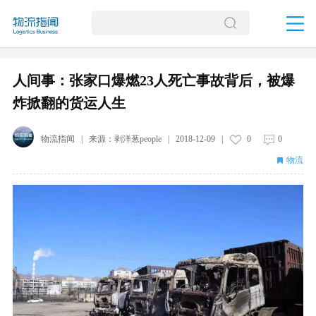
人间事：张家口爆燃23人死亡事故背后，被爆
炸掀翻的货运人生
物流指闻
| 来源：
剥洋葱people
|
2018-12-09
|
0
0
物流