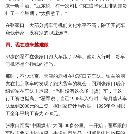
来一听啤酒。”亚东说，有一次司机们在盛华化工排队卸货
排了一个星期，“太煎熬了。”
在张家口，大部分货车司机们文化水平不高，除了开货车
赚钱养家，没有别的职业选择。
四、现在越来越难做
53岁的翟军在张家口跑大车跑了22年。他刚入行时，货车
司机还是个挣钱的行当。
那时，不少北京、天津的老板在张家口养车队。翟军的朋
友在北京学车时发现了跑大货车的机会，回到张家口后介
绍翟军在车队里运煤。“当时没有这么多（货）车，干这一
行工资也挺高。”翟军说，自己1996年入行时，每月能从车
队拿到2000元的工资。据国家统计局数据，1995年全国职
工全年平均工资为5500元。
张家口距离“中国煤都”大同200多公里。一开始，翟军跟的
车队主要去大同拉煤，再送到秦皇岛，也就是中国运煤的