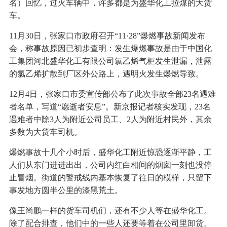
名）回忆，过火车辆中，许多都是为盛华化工拉煤的大货
车。
11月30日，张家口市政府召开“11·28”爆燃事故新闻发布
会，称事故原因已初步查明：发生爆燃事故是由于中国化
工集团河北盛华化工有限公司氯乙烯气柜发生泄漏，泄露
的氯乙烯扩散到厂区外公路上，遇明火发生爆燃导致。
12月4日，张家口市委宣传部公布了此次事故全部23名遇难
者名单，写道“愿逝者安息”。新京报记者核实发现，23名
遇难者中除3人为附近公司员工、2人为附近村民外，其余
多数为大货车司机。
爆燃事故十几个小时后，盛华化工附近惊恐逐渐平静，工
人们从东门进进出出，公司内红白相间的烟囱一刻也没停
止冒烟。街道的警戒线内基本恢复了往日的模样，只留下
事发地方圆半公里的漆黑荒土。
像王尚鹏一样的货车司机们，还有不少人等在盛华化工。
除了配合排查，他们中的一些人还要等着在公司里卸货。