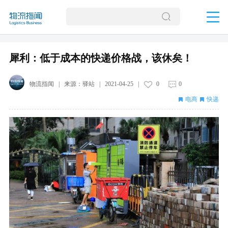
犀利：低于成本的快递价格战，该休矣！
物流指闻
| 来源：
驿站
|
2021-04-25
|
0
0
电商
快递