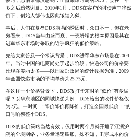
彼时，恐怕谁都没想到，正值巅峰时期的DDS，会在一年
多之后黯然谢幕。2010年1月，DDS在客户的讨债声中猝然
倒下，创始人郜伟也因此锒铛入狱。
事后，人们在复盘DDS崩塌的诱因时，众口不一，但在老
鬼看来，DDS当年由盛而衰、一夜坍塌的根本原因是其在
进军华东市场时采取的近乎疯狂的低价策略。
先给大家普及一个常识背景，DDS进军华东市场是在2009
年。当时中国的电商尚处于起步阶段，快递公司的价格要
比现在美丽太多——以国家邮政局的统计数据为准，2009
年全国快递市场的平均单价为25.75元。
在这样一个价格背景下，DDS攻打华东时的“低价”有多猛
呢？以华东地区的同城快递为例，DDS给出的收件价格仅
为2元。一时间，“降价降价再降价，打造全国最低价！”的
口号响彻整个DDS。
DDS的低价策略当然有效，仅用时两个月就开通了江浙沪
皖的全境网络，业务量迅速膨胀。殊不知，击穿成本的价