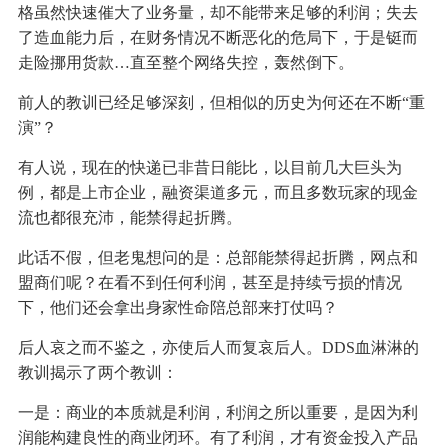
格虽然快速催大了业务量，却不能带来足够的利润；失去
了造血能力后，在财务情况不断恶化的危局下，于是铤而
走险挪用货款…直至整个网络失控，轰然倒下。
前人的教训已经足够深刻，但相似的历史为何还在不断“重
演”？
有人说，现在的快递已非昔日能比，以目前几大巨头为
例，都是上市企业，融资渠道多元，而且多数玩家的现金
流也都很充沛，能禁得起折腾。
此话不假，但老鬼想问的是：总部能禁得起折腾，网点和
盟商们呢？在看不到任何利润，甚至是持续亏损的情况
下，他们还会拿出身家性命陪总部来打仗吗？
后人哀之而不鉴之，亦使后人而复哀后人。DDS血淋淋的
教训揭示了两个教训：
一是：商业的本质就是利润，利润之所以重要，是因为利
润能构建良性的商业闭环。有了利润，才有资金投入产品