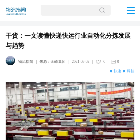
干货：一文读懂快递快运行业自动化分拣发展
与趋势
物流指闻
| 来源：
金峰集团
|
2021-09-02
|
0
0
快递
科技