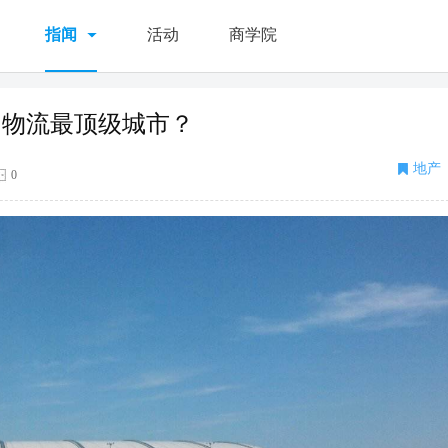
指闻
活动
商学院
国物流最顶级城市？
地产
0