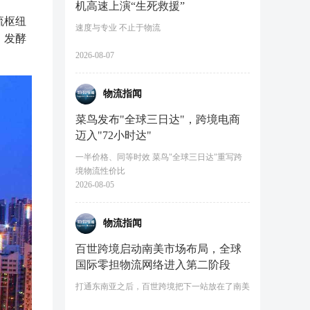
机高速上演“生死救援”
流枢纽
速度与专业 不止于物流
，发酵
2026-08-07
物流指闻
菜鸟发布"全球三日达"，跨境电商
迈入"72小时达"
一半价格、同等时效 菜鸟"全球三日达"重写跨
境物流性价比
2026-08-05
物流指闻
百世跨境启动南美市场布局，全球
国际零担物流网络进入第二阶段
打通东南亚之后，百世跨境把下一站放在了南美