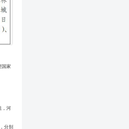
型国家
纽，河
，分别