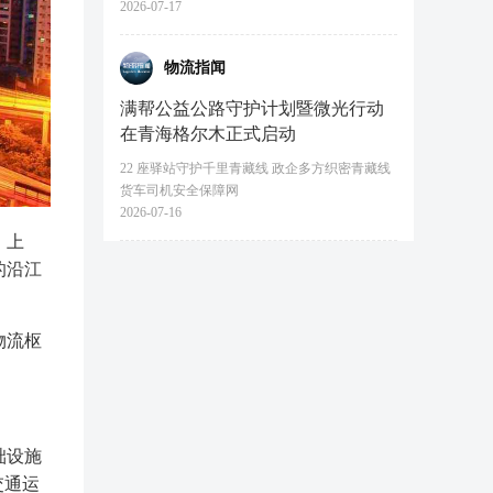
2026-07-17
物流指闻
满帮公益公路守护计划暨微光行动
在青海格尔木正式启动
22 座驿站守护千里青藏线 政企多方织密青藏线
货车司机安全保障网
2026-07-16
、上
的沿江
物流枢
础设施
交通运