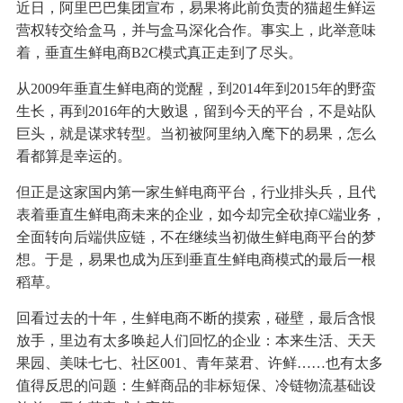
近日，阿里巴巴集团宣布，易果将此前负责的猫超生鲜运
营权转交给盒马，并与盒马深化合作。事实上，此举意味
着，垂直生鲜电商B2C模式真正走到了尽头。
从2009年垂直生鲜电商的觉醒，到2014年到2015年的野蛮
生长，再到2016年的大败退，留到今天的平台，不是站队
巨头，就是谋求转型。当初被阿里纳入麾下的易果，怎么
看都算是幸运的。
但正是这家国内第一家生鲜电商平台，行业排头兵，且代
表着垂直生鲜电商未来的企业，如今却完全砍掉C端业务，
全面转向后端供应链，不在继续当初做生鲜电商平台的梦
想。于是，易果也成为压到垂直生鲜电商模式的最后一根
稻草。
回看过去的十年，生鲜电商不断的摸索，碰壁，最后含恨
放手，里边有太多唤起人们回忆的企业：本来生活、天天
果园、美味七七、社区001、青年菜君、许鲜……也有太多
值得反思的问题：生鲜商品的非标短保、冷链物流基础设