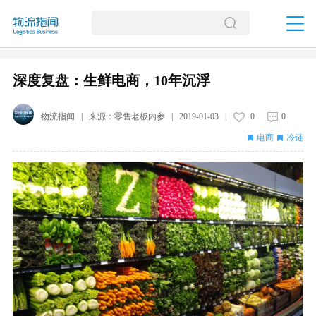
深度复盘：生鲜电商，10年沉浮
物流指闻
| 来源：
零售老板内参
|
2019-01-03
|
0
0
电商
冷链