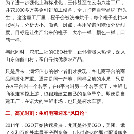
为了进一步强化上游标准化，王伟甚至在云南兴建工厂，
并花1000多万美金引进加工设备，全力打造自营品牌“橙先
生”。这这座工厂里，橙子会被洗净烘干，每个橙子会拍48
张照片，分析大小、颜色、斑点，再用光谱测糖仪分析甜
度。目标是让生产出来的橙子，大小一样，颜色一样，口
感一样。
与此同时，沱沱工社的CEO杜非，正怀着极大热情，深入
山东偏僻山村，亲自寻找优质农产品。
只是后来，满怀信心的创业者们才发现，各电商平台的商
品同质化严重。通常是同一产地，同样品质的水果，只是
在A平台叫一个名字，在B平台叫另一个名字罢了，生鲜电
商很难掌控上游，也很难建立自己的竞争壁垒。即便是自
建工厂，在诺大的生鲜市场，也只是杯水车薪。
二、高光时刻：生鲜电商迎来“风口论”
2014年，O2O开始快速发展，尤其是外卖O2O，美团、饿
了么和百度外卖展开激烈竞争，1小时送达的即时配送服务