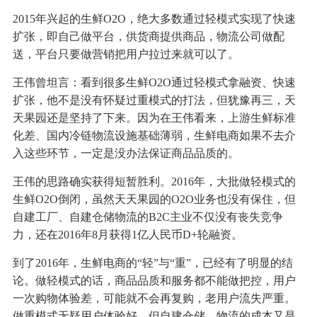
2015年兴起的生鲜O2O，绝大多数通过轻模式实现了快速
扩张，即自己做平台，供货商提供商品，物流公司做配
送，平台只要做营销把用户拉过来就可以了。
王伟曾坦言：看到很多生鲜O2O通过轻模式拿融资、快速
扩张，他不是没有怀疑过重模式的打法，但犹豫再三，天
天果园还是坚持了下来。因为在王伟看来，上游生鲜标准
化差、国内冷链物流设施基础薄弱，生鲜电商如果不去介
入这些环节，一定是没办法保证商品品质的。
王伟的思路确实获得短暂胜利。2016年，大批做轻模式的
生鲜O2O倒闭，虽然天天果园的O2O业务也没有保住，但
自建工厂、自建仓储物流的B2C主业不仅没有丧失竞争
力，还在2016年8月获得1亿人民币D+轮融资。
到了2016年，生鲜电商的“轻”与“重”，已经有了明显的结
论。做轻模式的话，商品品质和服务都不能做把控，用户
一次购物体验差，可能就不会再复购，老用户流失严重。
做重模式无疑用户体验好，但自建仓储、物流的成本又是