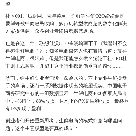
游。
社区001、后厨网、青年菜君、许鲜等生鲜O2O纷纷倒闭，
爱鲜蜂被中商惠民收购，多点则转型做商超的数字化解决
方案提供商，众多创业者纷纷都黯然退场。
也是在这一年，联想佳沃CEO崔晓琦写下了《我暂时不会
再碰生鲜电商了》；知名电商媒体人也在微博写道：放弃
生鲜电商，很艰难，但是我还能怎么做？沱沱工社CEO杜
非则正式离职，并留下这个行业都是伪垂直的感慨……
然而，给生鲜创业者们泼一盆冷水的，不止专业生鲜操盘
手的离场，还有一系列数据体现出的绝望现实。中国电子
商务研究中心的一组数据显示：生鲜电商4000多家入局者
中，4%持平，88%亏损，且剩下的7%是巨额亏损，最终只
有1%实现了盈利。
创业者们开始重新思考，生鲜电商的模式究竟有哪些问
题，这个生意模型是否真的成立？