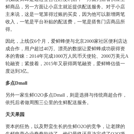
鲜商品，另一方面让小店主就近提供配送服务。对于小店
主来说，这是一笔算得过账的买卖，因为他可以新增两笔
收入，一笔是平台补贴的配送费，一笔是搭售门店商品所
得。
因此，上线仅6个月，爱鲜蜂便与北京2000家社区便利店达
成合作，用户超过40万。漂亮的数据让爱鲜蜂成功获得资
本的青睐：2014年完成1000万人民币天使轮、2000万美元A
轮融资；紧接着，2015年又获得两笔融资，爱鲜蜂估值一
度达到3亿。
多点Dmall
另外一家生鲜O2O多点Dmall，则是选择与传统商超合作，
依托后者做周围三公里的生鲜配送服务。
天天果园
资本的狂热，以及野蛮生长的生鲜O2O的竞争，让老牌的
生鲜电商企业蠢蠢欲动了。他们最终还是决定成了O2O项