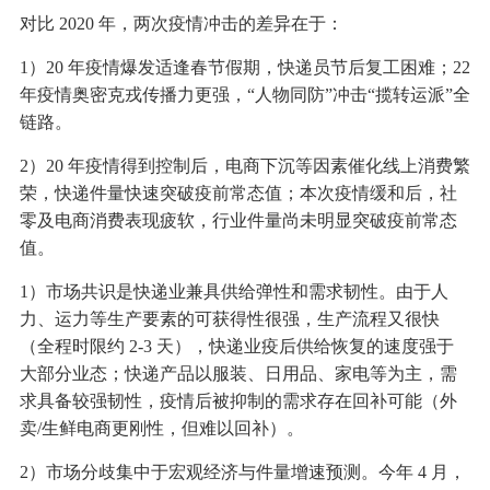
对比 2020 年，两次疫情冲击的差异在于：
1）20 年疫情爆发适逢春节假期，快递员节后复工困难；22
年疫情奥密克戎传播力更强，“人物同防”冲击“揽转运派”全
链路。
2）20 年疫情得到控制后，电商下沉等因素催化线上消费繁
荣，快递件量快速突破疫前常态值；本次疫情缓和后，社
零及电商消费表现疲软，行业件量尚未明显突破疫前常态
值。
1）市场共识是快递业兼具供给弹性和需求韧性。由于人
力、运力等生产要素的可获得性很强，生产流程又很快
（全程时限约 2-3 天），快递业疫后供给恢复的速度强于
大部分业态；快递产品以服装、日用品、家电等为主，需
求具备较强韧性，疫情后被抑制的需求存在回补可能（外
卖/生鲜电商更刚性，但难以回补）。
2）市场分歧集中于宏观经济与件量增速预测。今年 4 月，