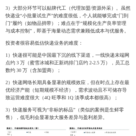
3）大部分环节可以贴牌代工（代理加盟/资源外采）。虽然
快递业“小批量试生产”的难度很低，个人就能够完成“门到
门”履约（如物品捎带）；难点在于“规模化生产良率管理
与成本控制”，即基于海量动态需求兼顾低成本与优服务。
投资者很容易低估快递业务的难度：
1）快递很可能是中国最下沉的线下渠道，一线快递末端网
点约 3 万（蜜雪冰城和正新鸡排门店约 2-2.5 万），员工总
数约 30 万（含加盟商）；
2）快递网络长期具备显著的规模效应，但在时点上存在最
优经济产能（短期规模不经济），需求波动且不可储存导
致运营难度很大（4Q 旺季和 1Q 淡季成本都很高）；
3）快递服务可视为“非标的标品”（类似的案例是生鲜零
售），低毛利会显著放大服务差异与盈利差异。