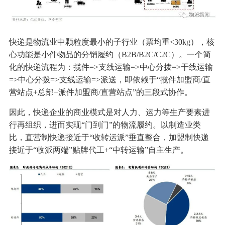
快递是物流业中颗粒度最小的子行业（票均重<30kg），核
心功能是小件物品的分销履约（B2B/B2C/C2C）。一个简
化的快递流程为：揽件=>支线运输=>中心分拨=>干线运输
=>中心分拨=>支线运输=>派送，即依赖于“揽件加盟商/直
营站点+总部+派件加盟商/直营站点”的三段式协作。
因此，快递企业的商业模式是对人力、运力等生产要素进
行再组织，进而实现“门到门”的物流履约。以制造业类
比，直营制快递接近于“收转运派”垂直整合，加盟制快递
接近于“收派两端”贴牌代工+“中转运输”自主生产。