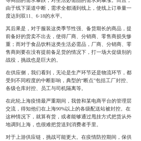
等商品的需求暴跌，对生活必需品的需求则暴涨。而且，
由于线下渠道中断，需求全都涌到线上，使线上订单量一
度达到双11、6·18的水平。
其后果是，对于服装这类季节性强、备货期长的商品，提
前备好的货卖不出去，使得厂商、分销商、零售商损失惨
重；而对于食品饮料这类生活必需品，厂商、分销商、零
售商则要在没有提前备足货的情况下，打一场大促级别的
战役，挑战也是巨大的。
在供应侧，我们看到，无论是生产环节还是物流环节，都
受到不同程度的中断影响，典型的“断点”包括工厂封控、
各级仓库封控、员工与司机隔离等。
在此轮上海疫情最严重期间，我曾和某电商平台的管理层
交流，得知他们在上海90%以上的各级配送站被封控。在
这种情况下，就算有货，或者能够通过甩挂方式把货从外
地调到上海，也很难把货送到消费者手里。
对于上游供应链，挑战可能更大。在疫情防控期间，保供