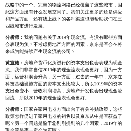
战略中的一个。完善的物流网络已经覆盖了这些城市，因
此这方面没有什么发展空间了。我们关注更多的还是供应
和产品方面，还有线上线下的各种渠道也能帮助我们在三
四线城市进行发展。
分析师：
我的问题有关于2019年现金流。有没有哪些方面
会表现为负？不考虑房地产方面的因素，京东是否会在将
来成为能持续产生现金流的公司？
黄宣德：
房地产货币化所进行的资本支出也会表现为现金
流。我们非常自信2019年的现金流表现会更好，因为一方
面，运营利润会升高，另一方面，过去的一年中，京东在
科技基础设施方面的资本支出比较大，所以2019年的资本
支出会变小，营收利润增高，房地产开发也会出现现金流
回流，所以2019年的现金流表现会更好。
分析师：
国家在家用电器方面出台了有关补贴政策，这些
政策怎样促进了家用电器的销售以及京东从中是否获益了
呢？另一个问题是鉴于您刚刚提到的几个因素，2019年的
现金流是否一定会为正呢？