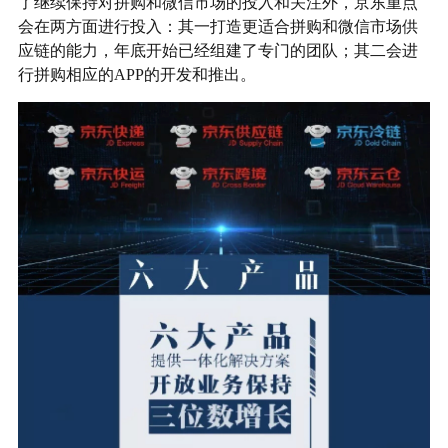
了继续保持对拼购和微信市场的投入和关注外，京东重点
会在两方面进行投入：其一打造更适合拼购和微信市场供
应链的能力，年底开始已经组建了专门的团队；其二会进
行拼购相应的APP的开发和推出。