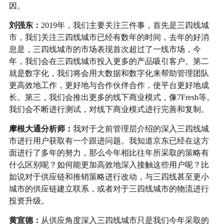
因。
刘强东：
2019年，我们主要关注三件事，首先是三四线城
市，我们关注三四线城市已经有数年的时间，去年的好消
息是，三四线城市的市场表现首次超过了一线市场，今
年，我们会在三四线城市投入更多的产品吸引客户。第二
就是数字化，我们将会用大数据和数字化来帮助管理团队
更高效地工作，更好地与合作伙伴合作，使平台更好地成
长。第三，我们会推出更多的线下商业模式，像7Fresh等。
我们会不断进行测试，对线下商业模式进行完善和复制。
摩根大通分析师：
我对于之前管理层介绍的深入三四线城
市进行用户获取有一个跟进问题。我知道京东已经在这方
面进行了多年的努力，那么今年相比往年所采取的策略有
什么区别呢？如何能更加高效地深入接触这些用户呢？比
如说对于供应链和推销策略进行改动，与三四线甚至更小
城市的供应链建立联系，或者对于三四线城市的物流进行
投资升级。
黄宣德：
从供应角度深入三四线城市只是我们今年采取的