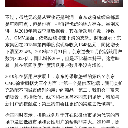
不过，虽然无论是从营收还是利润，京东这份成绩单都算
是可圈可点，但是也有一些值得忧虑的地方存在。举例来
讲：从2018年第四季度数据看，其在活跃用户数、净收
入、GMV层面，依然延续增速下滑的态势。财报显示：京
东集团在2018年第四季度实现净收入1348亿元，同比增长
下滑至22.4%。2018年12月31日，京东过去12月的活跃用户
数为3.053亿，同比增长20%，但是环比基本持平。这意味
着，其在第四季度年度活跃用户数几乎没有增长。
2019年在新用户发展上，京东将采取怎样的策略？京东
CMO徐雷概括为三个方面：“第一个是供应链端，我们会扩
充适配不同城市级别的用户的商品；第二，我们会丰富营
销场景，包括微信、线下和社区等不同营销场所，增加与
新用户的接触点；第三我们会往更好的渠道去做倾斜”。
徐雷同时表示，拼购业务对于其在以微信市场为代表的市
场中发掘低线市场和女性用户的帮助非常大。2019年，除