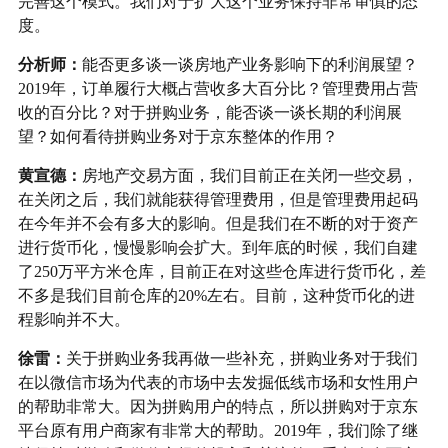
完善这个模式。我们对于扩大这个业务保持非常审慎的态
度。
分析师：
能否更多谈一谈房地产业务影响下的利润展望？
2019年，订单履行大概占营收多大百分比？管理费用占营
收的百分比？对于拼购业务，能否谈一谈长期的利润展
望？如何看待拼购业务对于京东整体的作用？
黄宣德：
房地产交易方面，我们目前正在关闭一些交易，
在关闭之后，我们就能获得管理费用，但是管理费用起码
在今年并不会有多大的影响。但是我们在不断的对于资产
进行货币化，慢慢影响会扩大。到年底的时候，我们自建
了250万平方米仓库，目前正在对这些仓库进行货币化，差
不多是我们目前仓库的20%左右。目前，这种货币化的进
程影响并不大。
徐雷：
关于拼购业务我再做一些补充，拼购业务对于我们
在以微信市场为代表的市场中去发掘低线市场和女性用户
的帮助非常大。因为拼购用户的特点，所以拼购对于京东
平台原有用户商家有非常大的帮助。2019年，我们除了继