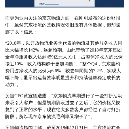
而更为业内关注的京东物流方面，在刚刚发布的这份财报
中，虽然京东物流的营收情况依旧没有具体数据，但却披
露了以下信息：
“2018年，以开放物流业务为代表的物流及其他服务收入同
比大幅增长142%，远超预期。由此带动了2018年京东集团
全年净服务收入达到459亿元人民币，占整体净收入的比例
接近10%，收入结构趋于更加均衡”。“整个Q4，京东履约
费用占净收入的比例为6.6%，较去年同期的7.2%，实现大
幅下降，显示出运营效率明显提升和持续健康稳定成长的
动力”。
另据CFO黄宣德透露，“京东物流早期进行了一些打折活动
来吸引大客户，但是初期阶段过去了之后，它的价格又恢
复到了正常的水平，现在绝大多数客户都经过了当时打折
阶段，所以现在京东物流毛利率又增长了”。
另据物流指闻了解，截至2018年12月31日，京东物流在全