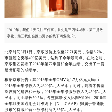
“2019年，我们主要关注三件事，首先是三四线城市，第二是数
字化，第三我们会推出更多的线下商业模式”。
北京时间3月1日，京东股价上涨至27.71美元，涨幅6.7%，
市值随之突破400亿美元，达到了今年最高点。在此之前，
京东集团发布了2018年第四季度和全年业绩，交出了一份
超出预期的成绩单。
根据京东公告：其2018年全年GMV近1.7万亿元人民币；
2018年全年净收入为4620亿元人民币；同时，随着零售基
础设施的建设和开放，2018年全年净服务收入为459亿元人
民币，同比增长50.5%，占整体净收入比例约10%；2018年
全年非美国通用会计准则下（Non-GAAP）归属于普通股
股东的持续经营业务净利润为35亿元人民币。