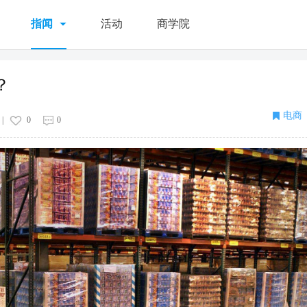
指闻
活动
商学院
？
电商
|
0
0