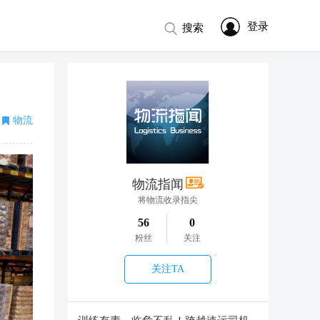
登录
搜索
物流
物流指闻
将物流收录指尖
56
0
粉丝
关注
关注TA