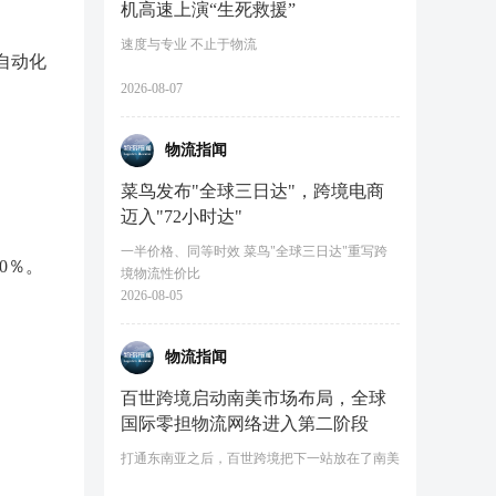
机高速上演“生死救援”
速度与专业 不止于物流
自动化
2026-08-07
物流指闻
菜鸟发布"全球三日达"，跨境电商
迈入"72小时达"
一半价格、同等时效 菜鸟"全球三日达"重写跨
0％。
境物流性价比
2026-08-05
物流指闻
百世跨境启动南美市场布局，全球
国际零担物流网络进入第二阶段
打通东南亚之后，百世跨境把下一站放在了南美