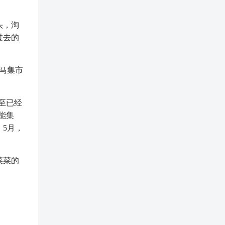
头，淘
过去的
盒马集市
至已经
能集
5月，
菜菜的