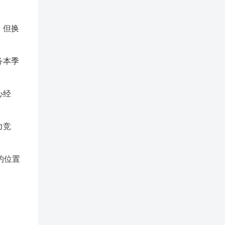
，但换
务本季
心经
力竞
的位置