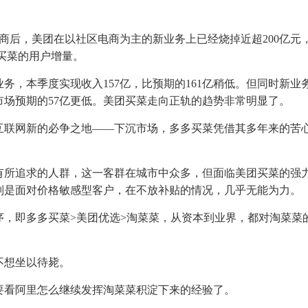
电商后，美团在以社区电商为主的新业务上已经烧掉近超200亿元
团买菜的用户增量。
务，本季度实现收入157亿，比预期的161亿稍低。但同时新业
市场预期的57亿更低。美团买菜走向正轨的趋势非常明显了。
互联网新的必争之地——下沉市场，多多买菜凭借其多年来的苦
有所追求的人群，这一客群在城市中众多，但面临美团买菜的强
别是面对价格敏感型客户，在不放补贴的情况，几乎无能为力。
序，即多多买菜>美团优选>淘菜菜，从资本到业界，都对淘菜菜
不想坐以待毙。
要看阿里怎么继续发挥淘菜菜积淀下来的经验了。