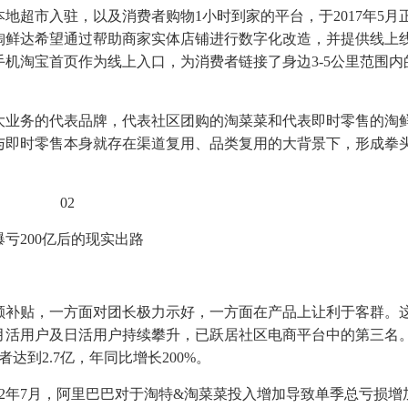
地超市入驻，以及消费者购物1小时到家的平台，于2017年5月
淘鲜达希望通过帮助商家实体店铺进行数字化改造，并提供线上
机淘宝首页作为线上入口，为消费者链接了身边3-5公里范围内
大业务的代表品牌，代表社区团购的淘菜菜和代表即时零售的淘
与即时零售本身就存在渠道复用、品类复用的大背景下，形成拳
02
爆亏200亿后的现实出路
额补贴，一方面对团长极力示好，一方面在产品上让利于客群。
月活用户及日活用户持续攀升，已跃居社区电商平台中的第三名
达到2.7亿，年同比增长200%。
22年7月，阿里巴巴对于淘特&淘菜菜投入增加导致单季总亏损增