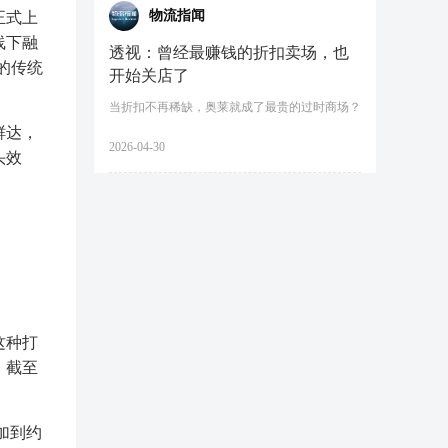
物流指闻
正式上
线下融
透视：曾经最赚钱的折扣卖场，也
的传统
开始关店了
当折扣不再稀缺，奥莱就成了最贵的过时商场？
鲜达，
2026-04-30
头效
这种打
。截至
加到约