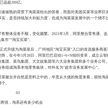
已远超200亿。
加速催熟的背景下淘菜菜给出的答卷，而面对美团买菜等业界巨
事实，是否持续加大补贴力度，也成为淘菜菜发展中的一个绕不
售整体业务不顺，变化频繁。2021年3月，阿里整合零售通、
集市”“淘宝买菜”。
牌正式升级为淘菜菜后，广州地区“淘宝买菜”入口的首选服务商甚
变阵，在今年3月28日，阿里巴巴启动1+6+N组织变革，成立云智
业集团、菜鸟集团、大文娱集团等六大业务集团和多个业务公司。
务组成淘系本地零售板块，对外名为“超市业务发展中心”。
菜菜被合并自然是意料之中的，毕竟从大佬的角度来看，留给淘
哪个。
03
多两强，淘系还有多少机会