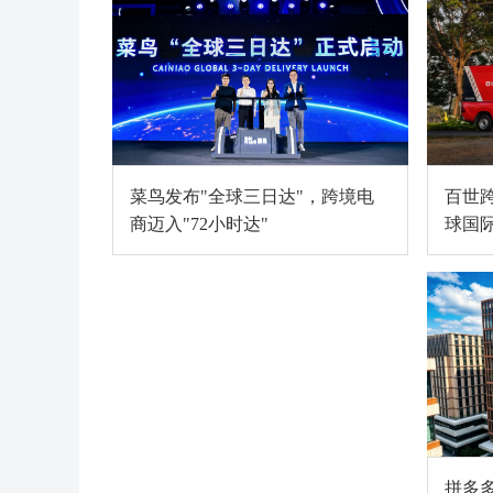
百世
菜鸟发布"全球三日达"，跨境电
球国
商迈入"72小时达"
段
拼多