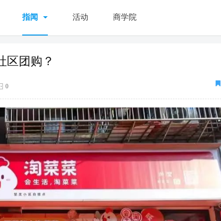
指闻
活动
商学院
社区团购？
0