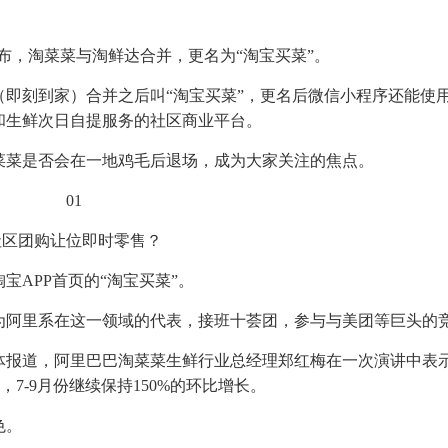
宣布，淘菜菜与淘鲜达合并，更名为“淘宝买菜”。
即刻到家）合并之后叫“淘宝买菜”，更名后微信小程序还能使
和生鲜次日自提服务的社区商业平台。
的淘菜菜是否会在一地鸡毛后退场，成为大家关注的焦点。
01
社区团购让位即时零售？
APP首页的“淘宝买菜”。
作为阿里系在这一领域的代表，接班十荟团，参与与美团等巨头的
体报道，阿里巴巴淘菜菜生鲜行业总经理郑红梅在一次演讲中表
%，7-9月份继续保持150%的环比增长。
色。