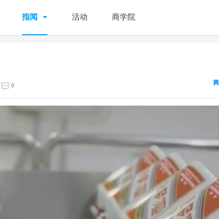
指闻
活动
商学院
0