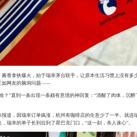
。酱香拿铁爆火，始于瑞幸茅台联手，让原本生活习惯上没有多
正如网友的脑洞问题——
啥？”直到一条出现一条颇有意境的神回复：“清醒了肉体，沉醉
体报道，因瑞幸订单疯涨，杭州有咖啡店的生意少了一半。就连
，瑞幸的单子长到拉到了星巴克门口，“这一刻，杀人诛心”。