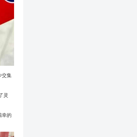
少交集
了灵
瑞幸的