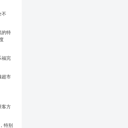
全不
流的特
度
乐福完
猫超市
获客方
，特别