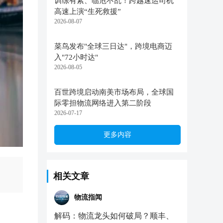
训练有素、临危不乱！跨越速运司机
高速上演“生死救援”
2026-08-07
菜鸟发布"全球三日达"，跨境电商迈
入"72小时达"
2026-08-05
百世跨境启动南美市场布局，全球国
际零担物流网络进入第二阶段
2026-07-17
更多内容
相关文章
物流指闻
解码：物流龙头如何破局？顺丰、