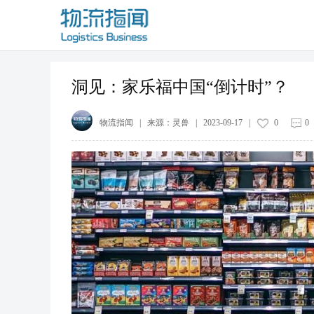
洞见：家乐福中国“倒计时”？
物流指闻
| 来源：
灵兽
|
2023-09-17
|
0
0