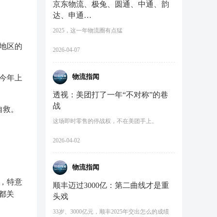
京东物流、极兔、圆通、中通、韵
达、申通…
2025，这一年物流圈有点猛
京地区的
2026-04-07
物流指闻
在今年上
透视：美团打了一年“不对称”的巷
战
自救。
这场即时零售的停战权，不在美团手上。
2026-04-02
物流指闻
，特意
顺丰迈过3000亿：第二曲线才是重
都关
头戏
33岁、3000亿元，顺丰2025年交出怎么的成绩