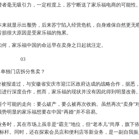
费者毫无吸引力，一定程度上，苏宁断送了家乐福电商的可能性。
本来就显示出颓势，后来苏宁陷入经营危机，自身难保自然更无
亏损很大原因是受家乐福的拖累。
如何，家乐福中国的命运早在卖身之日起就注定。
03
单独门店拆分售卖？
曾被报道过，与安徽省安庆市迎江区政府达成的战略合作，据悉
面进行深度合作，然而，家乐福的现状并没有因此得到明显改善
个可能的走向：要么破产，要么被再次收购。虽然再次“卖身”
势明显的家乐福想要在中国“再婚”并不容易。
业务时，其在市场上虽非是“霸主”地位，但“老本儿”尚厚，旗下
业标杆。同时，还在探索会员店和便利店等新业务，是一副自我振