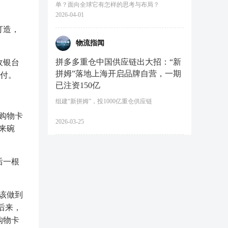
单？面向全球它有怎样的思考与布局？
2026-04-01
打造，
物流指闻
拼多多重仓中国供应链出大招：“新
收银台
拼姆”落地上海开启品牌自营，一期
支付。
已注资150亿
组建“新拼姆”，投1000亿重仓供应链
购物卡
2026-03-25
来碗
后一根
该做到
后来，
购物卡