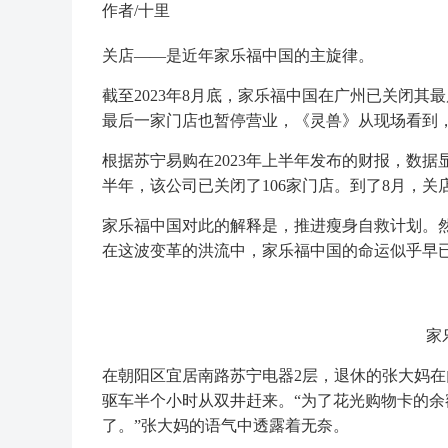
作者/十里
关店——是近年家乐福中国的主旋律。
截至2023年8月底，家乐福中国在广州已关闭
最后一家门店也暂停营业，《灵兽》从现场看到
根据苏宁易购在2023年上半年发布的财报，数据显
半年，该公司已关闭了106家门店。到了8月，关
家乐福中国对此的解释是，推进瘦身自救计划。
在这波变革的洪流中，家乐福中国的命运似乎早
家
在朝阳区宜居南路苏宁电器2层，退休的张大妈
驱车半个小时从双井赶来。“为了花光购物卡的余
了。”张大妈的语气中透露着无奈。