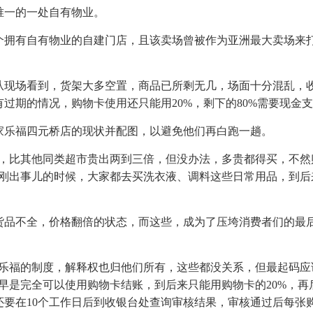
唯一的一处自有物业。
个拥有自有物业的自建门店，且该卖场曾被作为亚洲最大卖场来
从现场看到，货架大多空置，商品已所剩无几，场面十分混乱，
过期的情况，购物卡使用还只能用20%，剩下的80%需要现金
家乐福四元桥店的现状并配图，以避免他们再白跑一趟。
谱，比其他同类超市贵出两到三倍，但没办法，多贵都得买，不然
，刚出事儿的时候，大家都去买洗衣液、调料这些日常用品，到后
货品不全，价格翻倍的状态，而这些，成为了压垮消费者们的最
家乐福的制度，解释权也归他们所有，这些都没关系，但最起码应
早是完全可以使用购物卡结账，到后来只能用购物卡的20%，再
要在10个工作日后到收银台处查询审核结果，审核通过后每张