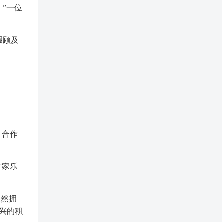
”一位
暇顾及
，合作
。
对家乐
依然拥
兴的积