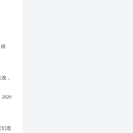
多得
大改，
020
它们忽