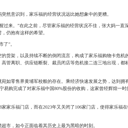
妈突然意识到，家乐福的经营状况远比她想象中的更糟。
醒过来。”在此之前，尽管家乐福的经营状况不佳，张大妈一直
时，仍抱有这样的希望。
市了”。
空的货架，以及持续不断的倒闭流言，构成了家乐福购物卡危机
，高管离职、供应链断裂、裁员闭店等危机接二连三地出现，都
就宛如零售界黄埔军校般的存在。乘经济快速发展之势，达到拥有
苏宁易购完成了对家乐福中国80%股份的收购，这家曾经辉煌一时
8家家乐福门店，而在2023年又关闭了106家门店，使得家乐福
锁超市，如今正面临着其历史上最为黑暗的时刻。