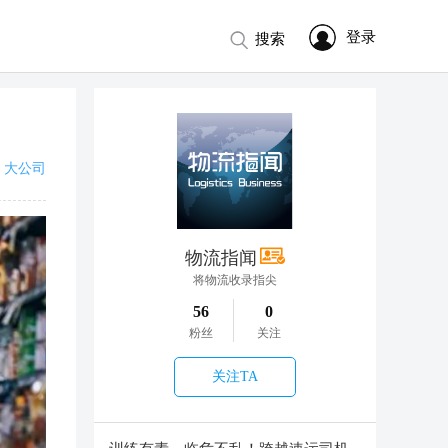
登录
搜索
大公司
物流指闻
将物流收录指尖
56
0
粉丝
关注
关注TA