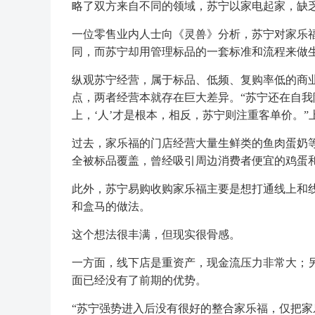
略了双方来自不同的领域，苏宁以家电起家，缺
一位零售业内人士向《灵兽》分析，苏宁对家乐
同，而苏宁却用管理标品的一套标准和流程来做
纵观苏宁经营，属于标品、低频、复购率低的商
点，两者经营本就存在巨大差异。“苏宁还在自
上，‘人’才是根本，相反，苏宁则注重客单价。
过去，家乐福的门店经营大量生鲜类的鱼肉蛋奶
全被标品覆盖，曾经吸引周边消费者便宜的鸡蛋和
此外，苏宁易购收购家乐福主要是想打通线上和
和盒马的做法。
这个想法很丰满，但现实很骨感。
一方面，线下店是重资产，现金流压力非常大；另
面已经没有了前期的优势。
“苏宁强势进入后没有很好的整合家乐福，仅把