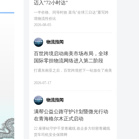
迈入"72小时达"
一半价格、同等时效 菜鸟"全球三日达"重写跨
境物流性价比
2026-08-05
物流指闻
百世跨境启动南美市场布局，全球
国际零担物流网络进入第二阶段
打通东南亚之后，百世跨境把下一站放在了南美
2026-07-17
物流指闻
满帮公益公路守护计划暨微光行动
在青海格尔木正式启动
22 座驿站守护千里青藏线 政企多方织密青藏线
货车司机安全保障网