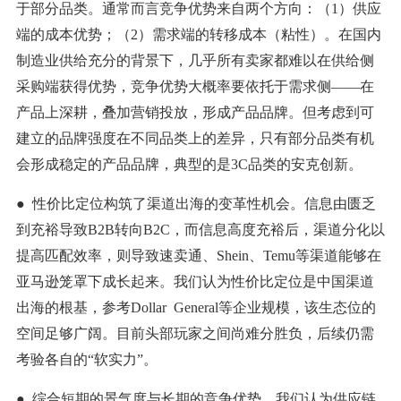
于部分品类。通常而言竞争优势来自两个方向：（1）供应
端的成本优势；（2）需求端的转移成本（粘性）。在国内
制造业供给充分的背景下，几乎所有卖家都难以在供给侧
采购端获得优势，竞争优势大概率要依托于需求侧——在
产品上深耕，叠加营销投放，形成产品品牌。但考虑到可
建立的品牌强度在不同品类上的差异，只有部分品类有机
会形成稳定的产品品牌，典型的是3C品类的安克创新。
● 性价比定位构筑了渠道出海的变革性机会。信息由匮乏
到充裕导致B2B转向B2C，而信息高度充裕后，渠道分化以
提高匹配效率，则导致速卖通、Shein、Temu等渠道能够在
亚马逊笼罩下成长起来。我们认为性价比定位是中国渠道
出海的根基，参考Dollar General等企业规模，该生态位的
空间足够广阔。目前头部玩家之间尚难分胜负，后续仍需
考验各自的“软实力”。
● 综合短期的景气度与长期的竞争优势，我们认为供应链