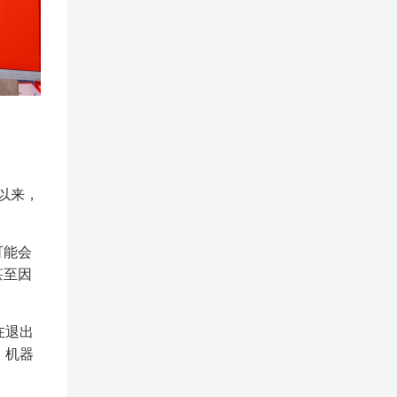
以来，
可能会
甚至因
在退出
，机器