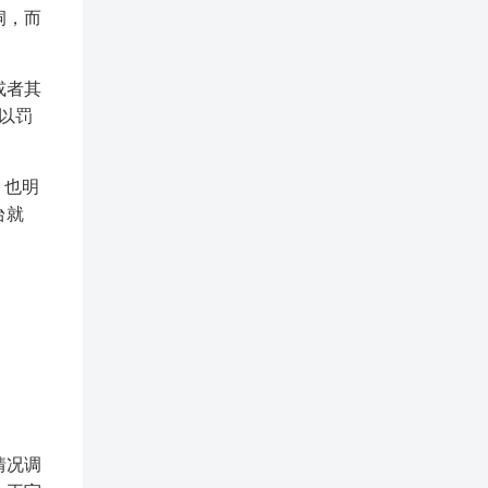
洞，而
或者其
处以罚
，也明
台就
情况调