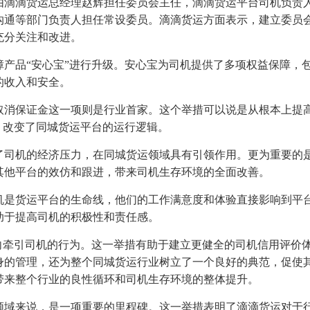
由滴滴货运总经理赵辉担任委员会主任，滴滴货运平台司机负责
沟通等部门负责人担任常设委员。滴滴货运方面表示，建立委员
充分关注和改进。
障产品“安心宝”进行升级。安心宝为司机提供了多项权益保障，
的收入和安全。
取消保证金这一项则是行业首家。这个举措可以说是从根本上提
，改变了同城货运平台的运行逻辑。
了司机的经济压力，在同城货运领域具有引领作用。更为重要的
其他平台的效仿和跟进，带来司机生存环境的全面改善。
机是货运平台的生命线，他们的工作满意度和体验直接影响到平
助于提高司机的积极性和责任感。
向牵引司机的行为。这一举措有助于建立更健全的司机信用评价
身的管理，还为整个同城货运行业树立了一个良好的典范，促使
带来整个行业的良性循环和司机生存环境的整体提升。
领域来说，是一项重要的里程碑。这一举措表明了滴滴货运对于