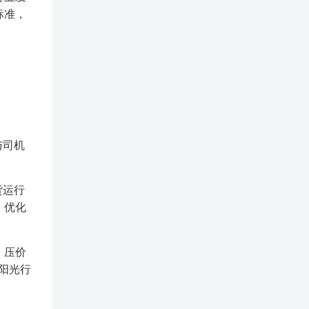
标准，
与司机
货运行
，优化
、压价
阳光行