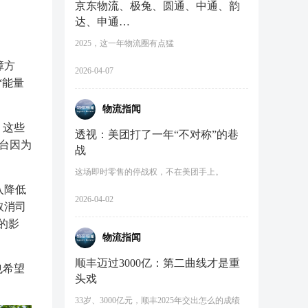
京东物流、极兔、圆通、中通、韵
达、申通…
2025，这一年物流圈有点猛
障方
2026-04-07
“能量
物流指闻
，这些
透视：美团打了一年“不对称”的巷
平台因为
战
这场即时零售的停战权，不在美团手上。
入降低
2026-04-02
取消司
的影
物流指闻
顺丰迈过3000亿：第二曲线才是重
也希望
头戏
33岁、3000亿元，顺丰2025年交出怎么的成绩