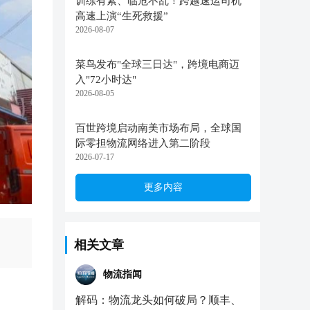
训练有素、临危不乱！跨越速运司机
高速上演“生死救援”
2026-08-07
菜鸟发布"全球三日达"，跨境电商迈
入"72小时达"
2026-08-05
百世跨境启动南美市场布局，全球国
际零担物流网络进入第二阶段
2026-07-17
更多内容
相关文章
物流指闻
解码：物流龙头如何破局？顺丰、