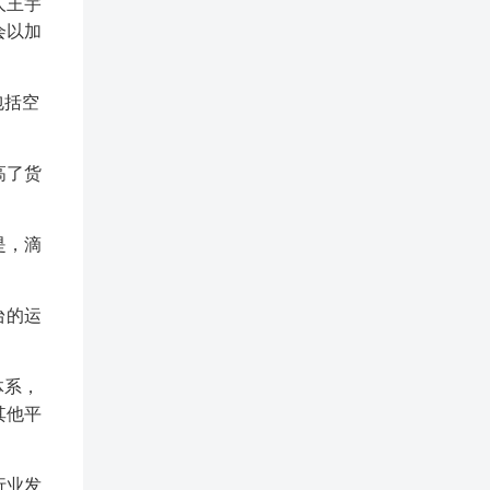
人王宇
会以加
包括空
高了货
是，滴
台的运
体系，
其他平
行业发