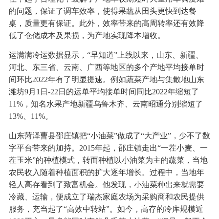
的问题，保证了调车效率，使得果蔬从田头更快到达餐
桌，质量更有保证。此外，效率带来的高周转率还有效降
低了仓储成本及果损，为产地实现降本增收。
运满满冷运数据显示，“早知道”上线以来，山东、新疆、
河北、东三省、云南、广西等地区的多个产地平均接单时
间环比2022年有了明显提速。例如蔬菜产地与集散地山东
潍坊9月1日-22日的运单平均接单时间同比2022年缩短了
11%，知名水果产地新疆乌鲁木齐、云南昭通分别缩短了
13%、11%。
山东菏泽曹县邵庄镇把“小油菜”做成了“大产业”，少不了数
字平台带来的加持。2015年起，邵庄镇走出“一茬小麦、一
茬玉米”的种植模式，转而种植以小油菜为主的蔬菜，当地
农民收入随着种植面积的扩大逐年增长。过程中，当地年
轻人高存看到了致富机会。他发现，小油菜种出来就需要
冷藏、运输，便成立了瑞杰家庭农场为采购商和农民提供
服务，充当起了“高效中转站”。如今，高存的冷库规模近