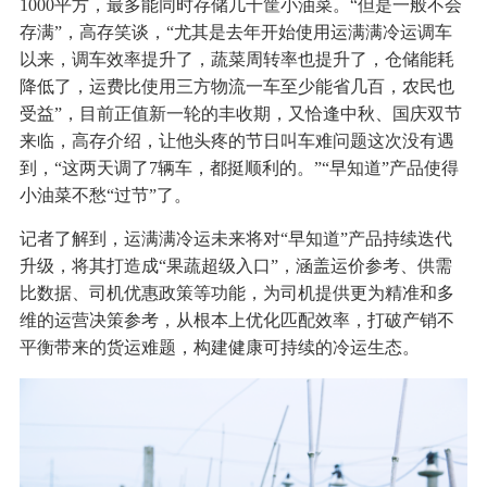
1000平方，最多能同时存储几千筐小油菜。“但是一般不会
存满”，高存笑谈，“尤其是去年开始使用运满满冷运调车
以来，调车效率提升了，蔬菜周转率也提升了，仓储能耗
降低了，运费比使用三方物流一车至少能省几百，农民也
受益”，目前正值新一轮的丰收期，又恰逢中秋、国庆双节
来临，高存介绍，让他头疼的节日叫车难问题这次没有遇
到，“这两天调了7辆车，都挺顺利的。”“早知道”产品使得
小油菜不愁“过节”了。
记者了解到，运满满冷运未来将对“早知道”产品持续迭代
升级，将其打造成“果蔬超级入口”，涵盖运价参考、供需
比数据、司机优惠政策等功能，为司机提供更为精准和多
维的运营决策参考，从根本上优化匹配效率，打破产销不
平衡带来的货运难题，构建健康可持续的冷运生态。