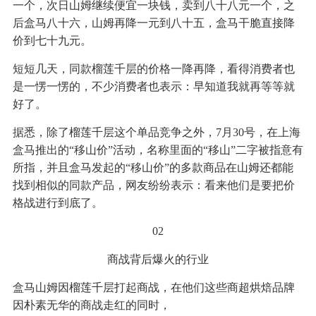
一个，次日山姆继续便宜一块钱，卖到八十八元一个，之
后盒马八十六，山姆再降一元到八十五，盒马干脆直接降
价到七十九元。
短短几天，同款榴莲千层的价格一降再降，看得消费者也
是一愣一愣的，不少消费者也表示：早知道我就再等等就
好了。
据悉，除了榴莲千层这个单品竞争之外，7月30号，在上海
盒马推出的“移山价”活动，名称里面的“移山”二字被指意有
所指，并且盒马发起的“移山价”的多款商品在山姆还都能
找到相似的同款产品，网友纷纷表示：看来他们是要把价
格战进行到底了。
02
商战背后爆火的行业
盒马山姆因榴莲千层打起商战，在他们这些商超烘焙品牌
因朴素无华的商战走红的同时，