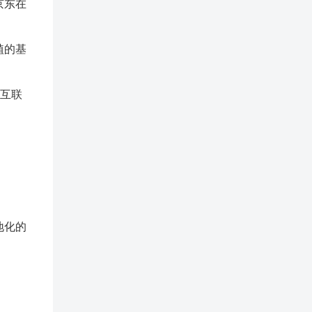
京东在
植的基
，互联
地化的