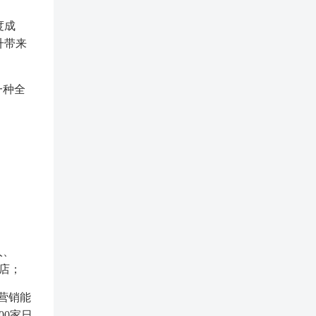
度成
升带来
一种全
人、
门店；
营销能
00家日