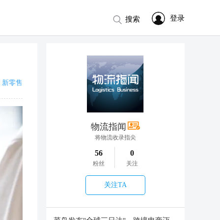
登录
搜索
新零售
物流指闻
将物流收录指尖
56
0
粉丝
关注
关注TA