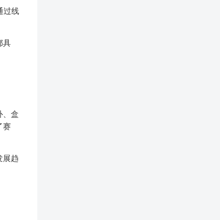
通过线
都具
朴、盒
了赛
发展趋