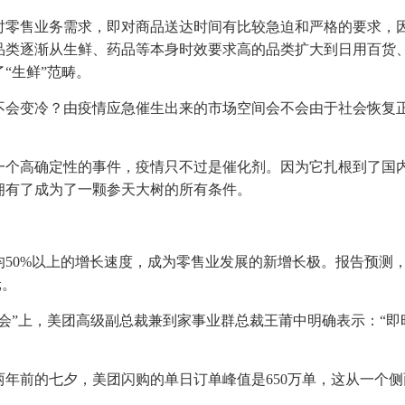
时零售业务需求，即对商品送达时间有比较急迫和严格的要求，
品类逐渐从生鲜、药品等本身时效要求高的品类扩大到日用百货
“生鲜”范畴。
不会变冷？由疫情应急催生出来的市场空间会不会由于社会恢复
一个高确定性的事件，疫情只不过是催化剂。因为它扎根到了国
拥有了成为了一颗参天大树的所有条件。
50%以上的增长速度，成为零售业发展的新增长极。报告预测
元。
大会”上，美团高级副总裁兼到家事业群总裁王莆中明确表示：“即
，而两年前的七夕，美团闪购的单日订单峰值是650万单，这从一个
。