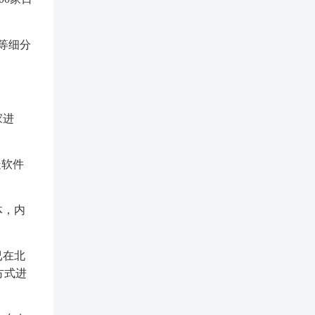
等细分
家进
走软件
体，内
已在北
方式进