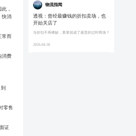
物流指闻
因此，
透视：曾经最赚钱的折扣卖场，也
、快消
开始关店了
当折扣不再稀缺，奥莱就成了最贵的过时商场？
正常而
2026-04-30
内消费
，到
时零售
侧面证