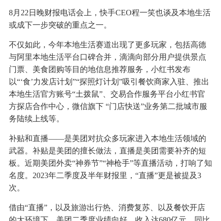
8月22日晚财报电话会上，快手CEO程一笑也谈及本地生活
或成下一步突破的重点之一。
不仅如此，今年本地生活赛道出现了更多玩家，包括高德
与阿里本地生活平台口碑合并，滴滴向部分用户提供景点
门票、美食团购等目的地信息推荐服务，小红书发布
以“‘食’力发店计划”“探照灯计划”吸引餐饮商家入驻、推出
本地生活官方账号“土拨鼠”、交易合作服务平台小红书官
方探店合作中心，微信旗下 “门店快送”业务第二批城市服
务陆续上线等。
补贴和直播——是美团对抗众多玩家进入本地生活领域的
武器。补贴是美团的擅长做法，直播是美团需要补齐的短
板。近期美团外卖“神券节”“神枪手”等直播活动，打响了知
名度。2023年二季度及半年财报里，“直播”更是被提及3
次。
借由“直播”，以及旅游出行热、消费复苏、以及餐饮开店
的大环境下，美团二季度业绩向好，收入达680亿元，同比