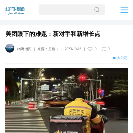
美团眼下的难题：新对手和新增长点
物流指闻
| 来源：
另镜（
|
2023-10-16
|
0
0
大公司