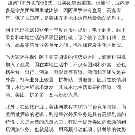
“团购”和“外卖”的模式，让美团突出重围。但彼时，业内更
多是拿美团和阿里做比较，因阿里手中有盒马、高鑫零
售、饿了么口碑，是美团在本地生活市场最强劲的对手。
阿里巴巴在2019财年一季度财报中提到，电子商务、线下
零售和本地生活的界限已被打破，除了饿了么和口碑，盒
马、高鑫零售等业务单元之间，也在加速发生化学反应。
当大家还在探讨阿里和美团谁的优势更大时，滴滴也伺机
加入了战局。因在本地生活中，不仅有团购和外卖，还包
括生鲜、出行、酒旅、电影票等赛道。滴滴和美团先是在
外卖、打车业务上较量，拼补贴、拼服务。随后在疫情期
间，本地生鲜需求爆发，其成本地生活重要的赛道，滴
滴、美团、拼多多、盒马纷纷入局。
此外，在酒旅行业，美团与携程等OTA平台竞争持续。而
美团做酒旅的逻辑，则是餐饮外卖业务是具有高频刚需的
特性，又是天然的流量入口，有助于提升美团的低频的到
店酒旅业务。也就是说，用高频带动低频，以餐饮的优势