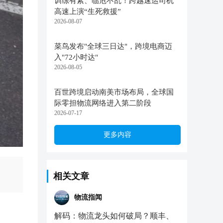
训练有素、临危不乱！跨越速运司机
高速上演“生死救援”
2026-08-07
菜鸟发布"全球三日达"，跨境电商迈
入"72小时达"
2026-08-05
百世跨境启动南美市场布局，全球国
际零担物流网络进入第二阶段
2026-07-17
更多内容
相关文章
物流指闻
解码：物流龙头如何破局？顺丰、