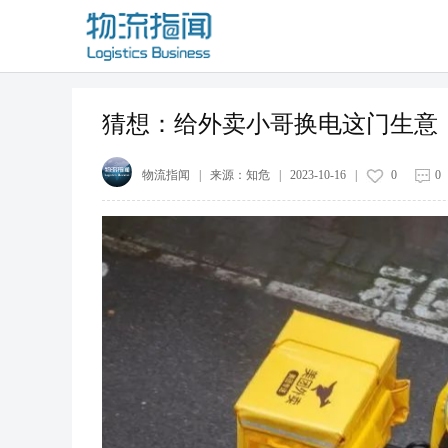
猜想：给外卖小哥换电这门生意
物流指闻
| 来源：
知危
|
2023-10-16
|
0
0