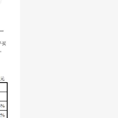
子买
 。