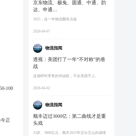
京东物流、极兔、圆通、中通、韵
达、申通…
2025，这一年物流圈有点猛
2026-04-07
物流指闻
透视：美团打了一年“不对称”的巷
战
这场即时零售的停战权，不在美团手上。
100
2026-04-02
物流指闻
顺丰迈过3000亿：第二曲线才是重
如今正
头戏
33岁、3000亿元，顺丰2025年交出怎么的成绩