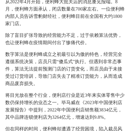
从2022年4月开始，便利蜂大批关店的消息屡见报端。8
月，便利蜂方面承认，闭店数量在700家左右。一位便利蜂
内部人员告诉雪豹财经社，便利蜂目前在全国有大约1800
家门店。
除了盲目扩张导致的经营能力不足，过于依赖算法优势，
也让便利蜂在疫情期间付出了惨痛代价。
数字算法是便利蜂成立之初最引以为傲的特色，经营完全
遵循系统决策，店员只需“傻瓜式”执行。但遇到非常态事
件，算法无法提前预测门店的订货变化，而店员由于未接
受过订货培训，导致门店失去了精准订货能力，从而造成
商品废弃损失。
将目光放在整个行业，便利店行业是近3年来实体零售中少
数仍保持增长的业态之一。毕马威在《2023年中国便利店
发展报告》中提到，2022年中国便利店销售额3834亿元，
其中品牌连锁便利店为3264亿元，增速达到9.8%。
但在同样的时间，便利蜂却遭遇了经营困境，陷入裁员风