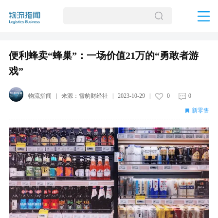
便利蜂卖“蜂巢”：一场价值21万的“勇敢者游
戏”
物流指闻
| 来源：
雪豹财经社
|
2023-10-29
|
0
0
新零售