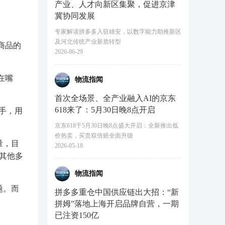
产业、人才向新区集聚，促进京津
冀协同发展
专家解读拼多多入驻雄安，以数字能力助推新区
及河北传统产业新质转型
商品的
2026-06-29
在嘴
物流指闻
首次全场景、全产业融入AI的京东
618来了：5月30日晚8点开启
手，用
京东618于5月30日晚8点盛大开启：全新推出低
价热卖，买贵双倍赔全面升级
量，目
2026-05-18
和其他多
物流指闻
题。而
拼多多重仓中国供应链出大招：“新
拼姆”落地上海开启品牌自营，一期
已注资150亿