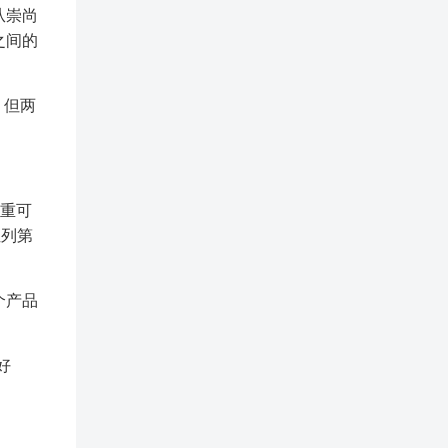
从崇尚
之间的
，但两
注重可
位列第
个产品
好