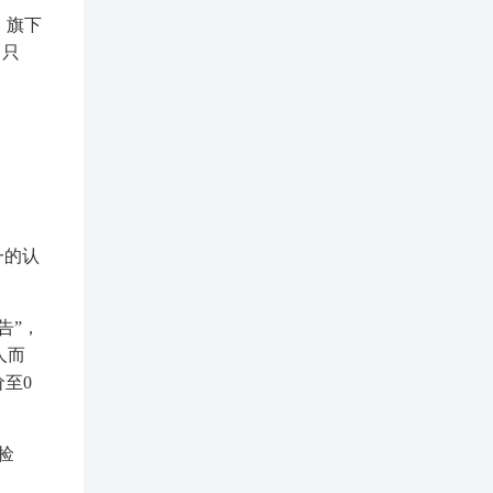
，旗下
、只
一的认
告”，
人而
价至0
捡