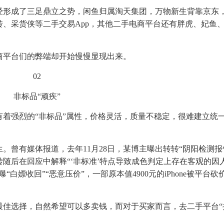
经形成了三足鼎立之势，闲鱼归属淘天集团，万物新生背靠京东
、采货侠等二手交易App，其他二手电商平台还有胖虎、妃鱼
商平台们的弊端却开始慢慢显现出来。
02
非标品“顽疾”
着强烈的“非标品”属性，价格灵活，质量不稳定，很难建立统
。曾有媒体报道，去年11月28日，某博主曝出转转“阴阳检测报
随后在回应中解释“‘非标准’特点导致成色判定上存在客观的因
嫖收回”“恶意压价”，一部原本值4900元的iPhone被平台砍
最佳选择，自然希望可以多卖钱，而对于买家而言，去二手平台“