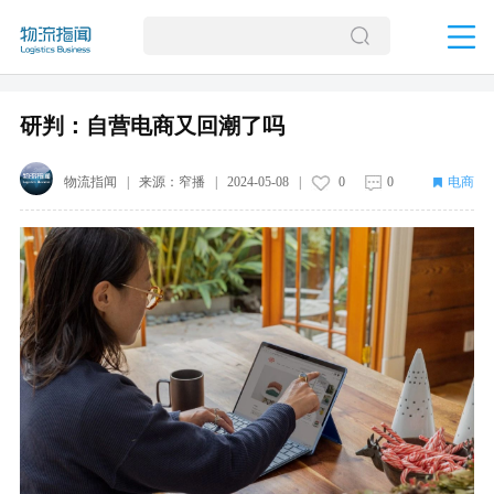
研判：自营电商又回潮了吗
物流指闻
| 来源：
窄播
|
2024-05-08
|
0
0
电商