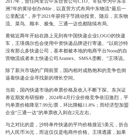
2017年，曾任阿里云中东合资公司CTO、常驻华为中东非
洲7年的黄珍创办iMile，以直营方式布局中东物流“最后一
公里配送”，并于2021年获得字节跳动投资。随后，京东物
流、菜鸟、顺丰、极兔、三通一达也都陆续布局。
黄铭近两年开始在路上见到有中国快递企业LOGO的快递
车，王瑛偶尔也会使用中资快递品牌进行寄递。“以前沙特
没有那么多快递公司，基本都被本地的电商平台Noon的自
营物流或者本土快递公司Aramex、SMSA垄断。”王瑛说。
除了新兴市场的广阔前景，国内相对成熟饱和的竞争也倒
逼着快递企业寻找新的增长空间。
当前，国内快递市场的单票价格及收入不断下探。东兴证
券近期发布研报称，2024年4月行业价格竞争依旧激烈，平
均单票价格降至7.99元/票，环比降幅11.8%；而经济型加盟
企业“三通一达”的单票收入则在2元左右。
与之对比的是，沙特单件快递的平均价格接近5美元，折合
约人民币36元，而这仅仅是电商件价格。王瑛透露，如果