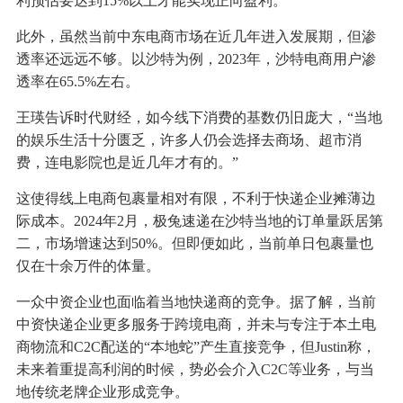
利预估要达到15%以上才能实现正向盈利。
此外，虽然当前中东电商市场在近几年进入发展期，但渗
透率还远远不够。以沙特为例，2023年，沙特电商用户渗
透率在65.5%左右。
王瑛告诉时代财经，如今线下消费的基数仍旧庞大，“当地
的娱乐生活十分匮乏，许多人仍会选择去商场、超市消
费，连电影院也是近几年才有的。”
这使得线上电商包裹量相对有限，不利于快递企业摊薄边
际成本。2024年2月，极兔速递在沙特当地的订单量跃居第
二，市场增速达到50%。但即便如此，当前单日包裹量也
仅在十余万件的体量。
一众中资企业也面临着当地快递商的竞争。据了解，当前
中资快递企业更多服务于跨境电商，并未与专注于本土电
商物流和C2C配送的“本地蛇”产生直接竞争，但Justin称，
未来着重提高利润的时候，势必会介入C2C等业务，与当
地传统老牌企业形成竞争。