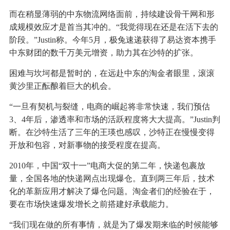
而在稍显薄弱的中东物流网络面前，持续建设骨干网和形
成规模效应才是首当其冲的。“我觉得现在还是在活下去的
阶段。”Justin称。今年5月，极兔速递获得了易达资本携手
中东财团的数千万美元增资，助力其在沙特的扩张。
困难与坎坷都是暂时的，在远赴中东的淘金者眼里，滚滚
黄沙里正酝酿着巨大的机会。
“一旦有契机与裂缝，电商的崛起将非常快速，我们预估
3、4年后，渗透率和市场的活跃程度将大大提高。”Justin判
断。在沙特生活了三年的王瑛也感叹，沙特正在慢慢变得
开放和包容，对新事物的接受程度在提高。
2010年，中国“双十一”电商大促的第二年，快递包裹放
量，全国各地的快递网点出现爆仓。直到两三年后，技术
化的革新应用才解决了爆仓问题。淘金者们的经验在于，
要在市场快速爆发增长之前搭建好承载能力。
“我们现在做的所有事情，就是为了爆发期来临的时候能够