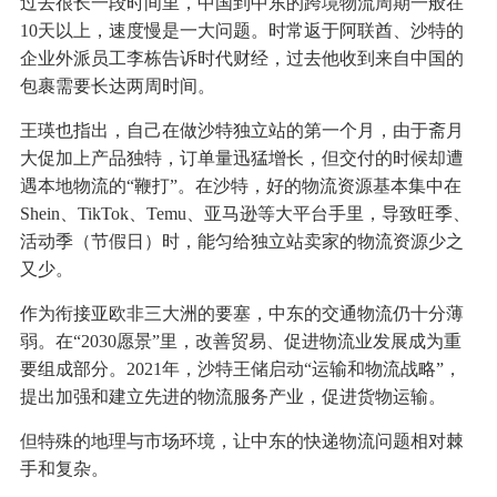
过去很长一段时间里，中国到中东的跨境物流周期一般在
10天以上，速度慢是一大问题。时常返于阿联酋、沙特的
企业外派员工李栋告诉时代财经，过去他收到来自中国的
包裹需要长达两周时间。
王瑛也指出，自己在做沙特独立站的第一个月，由于斋月
大促加上产品独特，订单量迅猛增长，但交付的时候却遭
遇本地物流的“鞭打”。在沙特，好的物流资源基本集中在
Shein、TikTok、Temu、亚马逊等大平台手里，导致旺季、
活动季（节假日）时，能匀给独立站卖家的物流资源少之
又少。
作为衔接亚欧非三大洲的要塞，中东的交通物流仍十分薄
弱。在“2030愿景”里，改善贸易、促进物流业发展成为重
要组成部分。2021年，沙特王储启动“运输和物流战略”，
提出加强和建立先进的物流服务产业，促进货物运输。
但特殊的地理与市场环境，让中东的快递物流问题相对棘
手和复杂。