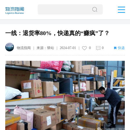
一线：退货率80%，快递真的“赚疯”了？
物流指闻
| 来源：
驿站
|
2024-07-01
|
0
0
快递