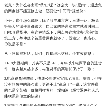
老鬼：为什么会出现“承包”呢？这么大一块“肥肉”，通达兔
的网点就不能直接去做，还要让“中间商”赚差价？
小哥：这个怎么说呢，除了顺丰和京东，三通一达、极兔
等每天的派件量都很大，自己家的快递员根本就没时间上
门揽收退货件。在这种情况下，网点将这块业务“承包”给
第三方，每件赚个首重费用也就够了，既稳定，也省心。
你说是不是？
从上述这些对话，我们可以梳理出这样几个有效信息：
1.618大促期间，其实不只是618，今年以来电商平台的退货
件，确实越来越来多，与退货率的高增长保持了一致；
2.电商退货率增多，快递公司确实实现了增量、增收，但并
没有想象中的那么赚，更谈不上“赢麻了”一说，退货件赚
的也是辛苦钱，价格同样卷的一塌糊涂（经常退件的人总
能联系到便宜的快递）；
3.末端网点和快递小哥赚的都是“有数的钱”，诸如承包区、