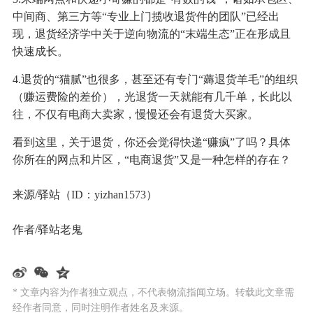
中间商、第三方等“专业上门揽收退货件的团队”已经出
现，退货经济学中关于逆向物流的“末端生态”正在形成且
快速成长。
4.退货的“猫腻”也很多，甚至还有专门“薅退货羊毛”的组织
（赚运费险的差价），光退货一天就能有几千单，长此以
往，不仅有电商大卖家，慢慢还会有退货大买家。
看到这里，关于退货，你还会觉得快递“赚疯”了吗？具体
你所在的网点和片区，“电商退货”又是一种怎样的存在？
来源/驿站（ID：yizhan1573）
作者/驿站老鬼
* 文章内容为作者独立观点，不代表物流指闻立场。转载此文章需
经作者同意，同时注明作者姓名及来源。