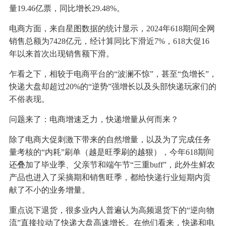
量19.46亿票，同比增长29.48%。
电商方面，来自星图数据的统计显示，2024年618期间全网
销售总额为7428亿元，经计算同比下滑近7%，618大促16
年以来首次出现销售额下滑。
乍看之下，相较于电商平台的“波澜不惊”，甚至“负增长”，
快递大盘却超过20%的“逆势”强增长以及头部快递玩家们的
不俗表现。
问题来了：电商增速乏力，快递增量从何而来？
除了电商大促刺激下带来的自然增量，以及为了完成任务
量考核的“内耗”刷单（越是旺季刷的越狠），今年618期间
还叠加了毕业季、父亲节和端午节“三重buff”，此外生鲜农
产品也进入了采摘期和销售旺季，都给快递行业短期内贡
献了不小的业务增量。
重点说下退货，很多业内人普遍认为高频退货下的“逆向物
流”直接拉动了快递大盘高速增长。在他们看来，快递和电