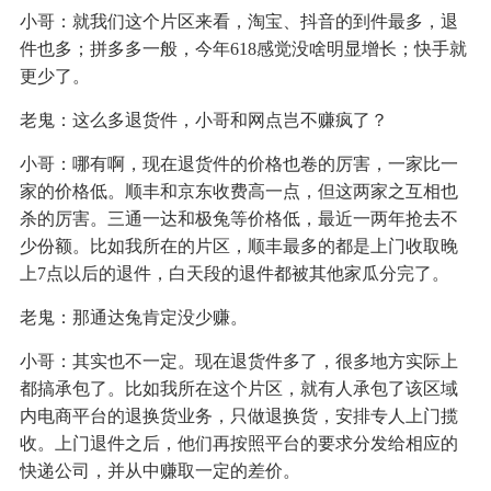
小哥：就我们这个片区来看，淘宝、抖音的到件最多，退
件也多；拼多多一般，今年618感觉没啥明显增长；快手就
更少了。
老鬼：这么多退货件，小哥和网点岂不赚疯了？
小哥：哪有啊，现在退货件的价格也卷的厉害，一家比一
家的价格低。顺丰和京东收费高一点，但这两家之互相也
杀的厉害。三通一达和极兔等价格低，最近一两年抢去不
少份额。比如我所在的片区，顺丰最多的都是上门收取晚
上7点以后的退件，白天段的退件都被其他家瓜分完了。
老鬼：那通达兔肯定没少赚。
小哥：其实也不一定。现在退货件多了，很多地方实际上
都搞承包了。比如我所在这个片区，就有人承包了该区域
内电商平台的退换货业务，只做退换货，安排专人上门揽
收。上门退件之后，他们再按照平台的要求分发给相应的
快递公司，并从中赚取一定的差价。