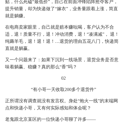
贴，什么死磕“最低价”，自己在前面冲锋陷阵抢夺客户，
提升销量，却为快递做了“嫁衣”，业务量跟着上涨，简直
就是躺赚。
在电商卖家眼里，自己就是赔本赚吆喝，客户认为不合
适，退！质量不行，退！冲动消费，退！“凑满减”， 退！
纯薅羊毛，退！退！退！…退货的理由五花八门，快递简
直就是躺赢。
又一个问题来了：如果下沉到一线场景，退货业务是否意
味着躺赢、稳赚？真的那么“香”吗？
02
“有小哥一天收取200多个退货件”
正所谓没有调查就没有发言权。身处“炮火一线”的末端网
点和快递小哥，又有何实际感知和体会呢？
老鬼跟北京某区的一位快递小哥聊了许多——