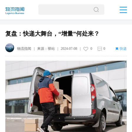
复盘：快递大舞台，“增量”何处来？
物流指闻
| 来源：
驿站
|
2024-07-08
|
0
0
快递