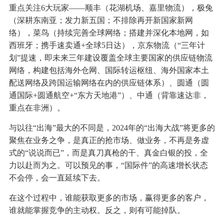
重点关注6大玩家——顺丰（花湖机场、嘉里物流），极兔
（深耕东南亚；发力新五国；不排除再开新国家新网
络），菜鸟（持续完善全球网络；搭建并深化本地网，如
西班牙；携手速卖通+全球5日达），京东物流（“三年计
划”提速，即未来三年建设覆盖全球主要国家的供应链物流
网络，构建包括海外仓网、国际转运枢纽、海外国家本土
配送网络及跨国运输网络在内的供应链体系）、圆通（圆
通国际+圆通航空+“东方天地港”）、中通（背靠速达非，
重点在非洲）。
与以往“出海”最大的不同是，2024年的“出海大战”将更多的
聚焦在业务之争，是真正的抢市场、做业务，不再是务虚
式的“说说而已”，而是真刀真枪的干、真金白银的投，全
力以赴而为之。可以预见的事，“国际件”的高速增长状态
不会停，会一直延续下去。
在这个过程中，谁能获取更多的市场，赢得更多的客户，
谁就能掌握竞争的主动权。反之，则有可能掉队。