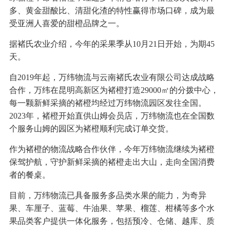
多、黄金甜酸比、清甜化渣的特性赢得市场口碑，成为最
受亚洲人喜爱的甜橙品牌之一。
据褚氏农业介绍，今年的采果季从10月21日开始，为期45
天。
自2019年起，万纬物流与云南褚氏农业有限公司达成战略
合作，万纬在昆明高新区为褚橙打造29000㎡的分拨中心，
每一颗新鲜采摘的褚橙均经过万纬物流园区发往全国。
2023年，褚橙开始直供山姆会员店，万纬物流也在全国数
个服务山姆的园区为褚橙顺利完成订单交货。
作为褚橙的物流战略合作伙伴，今年万纬物流继续为褚橙
保驾护航，守护新鲜采摘的褚橙走出大山，走向全国消费
者的餐桌。
目前，万纬物流已具备服务多品类水果的能力，为奇异
果、车厘子、蓝莓、牛油果、苹果、榴莲、柑橘等多个水
果品类客户提供一体化服务，包括预冷、仓储、越库、质