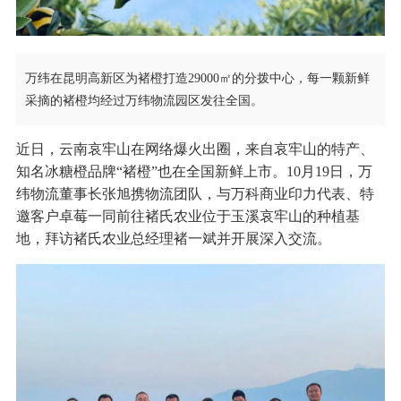
万纬在昆明高新区为褚橙打造29000㎡的分拨中心，每一颗新鲜
采摘的褚橙均经过万纬物流园区发往全国。
近日，云南哀牢山在网络爆火出圈，来自哀牢山的特产、
知名冰糖橙品牌“褚橙”也在全国新鲜上市。10月19日，万
纬物流董事长张旭携物流团队，与万科商业印力代表、特
邀客户卓莓一同前往褚氏农业位于玉溪哀牢山的种植基
地，拜访褚氏农业总经理褚一斌并开展深入交流。