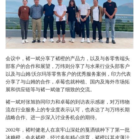
会议中，褚一斌分享了褚橙的产品力，以及与各零售端头
部客户的合作和展望，万纬则分享了与水果行业头部客户
以及与山姆/沃尔玛等零售客户的优秀服务案例，印力代表
分享了与山姆的合作，卓莓也就种植、国内及海外市场拓
展和供应链等与褚一斌做了细致的交流。
褚一斌对张旭协同印力和卓莓的到访表示感谢，对万纬物
流在行业服务上的专业度表示认可，也表达了与万纬长期
战略合作、进一步深入讨业务机会的期待。
2002年，褚时健老人在哀牢山深处的戛洒镇种下了第一批
冰糖橙，命名褚橙，经过多年精心培育，褚橙以其皮薄汁