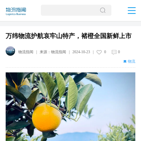
万纬物流护航哀牢山特产，褚橙全国新鲜上市
物流指闻
| 来源：
物流指闻
|
2024-10-23
|
0
0
物流