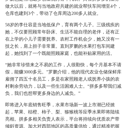
做大以后，就将与当地政府共建的就业帮扶车间增至4个，
仓库也建到3个，带动了仓库周边200多人就业。
58岁的李仕容是当地低保户，育有两个儿子。三级残疾的
她，不仅要照顾常年卧床、生活不能自理的老伴，还有正
在上学的小儿子需要抚养。农村工作机会少，她又没有一
技之长，肩上担子非常重。直到罗鹏的水果打包车间建
起，她找到了一个既能照顾家庭，也能补贴家用的活。
“她非常珍惜来之不易的工作，人很勤快，每个月基本不请
假，能赚3000多元。”罗鹏介绍，他的现代农业仓储保鲜库
雇佣了四五十名员工，多是在家照顾老人或抚养小孩的农
村剩余劳动力，以及一些生活困难人士。“拼多多帮我们减
负，我们也想帮更多身边的人减负。”
即将进入年底销售旺季，水果市场新一波上市潮已经掀
起，苹果、桔橙、柿子、梨、猕猴桃等应季水果即将陆续
亮相。拼多多相关负责人表示，平台将持续向优质农产带
倾斜资源、加大对西部地区的高质量供给，通过精准把握