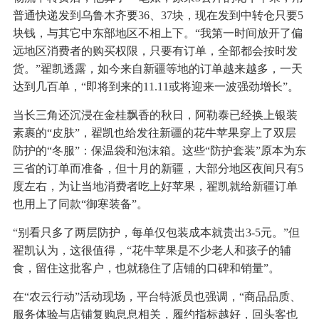
普通快递发到乌鲁木齐要36、37块，现在发到中转仓只要5
块钱，与其它中东部地区不相上下。“我第一时间放开了偏
远地区消费者的购买权限，只要有订单，全部都会按时发
货。”翟凯透露，如今来自新疆等地的订单越来越多，一天
达到几百单，“即将到来的11.11或将迎来一波强劲增长”。
当长三角还沉浸在金桂飘香的秋日，阿勒泰已经换上银装
素裹的“皮肤”，翟凯也给发往新疆的花牛苹果穿上了双层
防护的“冬服”：保温袋和泡沫箱。这些“防护套装”原本为东
三省的订单而准备，但十月的新疆，大部分地区夜间只有5
度左右，为让当地消费者吃上好苹果，翟凯就给新疆订单
也用上了同款“御寒装备”。
“别看只多了两层防护，每单仅包装成本就贵出3-5元。”但
翟凯认为，这很值得，“花牛苹果是不少老人和孩子的辅
食，留住这批客户，也就稳住了店铺的口碑和销量”。
在“农云行动”活动现场，平台特派员也强调，“商品品质、
服务体验与店铺复购息息相关，履约指标越好，回头客也