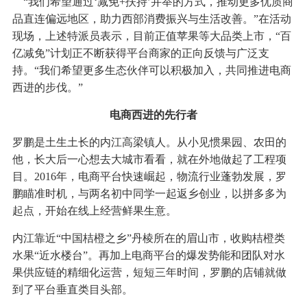
“我们希望通过‘减免+扶持’并举的方式，推动更多优质商
品直连偏远地区，助力西部消费振兴与生活改善。”在活动
现场，上述特派员表示，目前正值苹果等大品类上市，“百
亿减免”计划正不断获得平台商家的正向反馈与广泛支
持。“我们希望更多生态伙伴可以积极加入，共同推进电商
西进的步伐。”
电商西进的先行者
罗鹏是土生土长的内江高梁镇人。从小见惯果园、农田的
他，长大后一心想去大城市看看，就在外地做起了工程项
目。2016年，电商平台快速崛起，物流行业蓬勃发展，罗
鹏瞄准时机，与两名初中同学一起返乡创业，以拼多多为
起点，开始在线上经营鲜果生意。
内江靠近“中国桔橙之乡”丹棱所在的眉山市，收购桔橙类
水果“近水楼台”。再加上电商平台的爆发势能和团队对水
果供应链的精细化运营，短短三年时间，罗鹏的店铺就做
到了平台垂直类目头部。