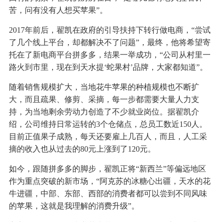
苦，问有没有人想买苹果”。
2017年前后，翟凯在政府的引导扶持下转行做电商，“尝试
了几个线上平台，却都解决不了问题”，最终，他将希望寄
托在了新电商平台拼多多，结果一举成功，“公司从村里一
路火到市里，现在到天水提‘蛇果村’品牌，大家都知道”。
随着销售规模扩大，当地花牛苹果的种植规模也不断扩
大，而且疏果、修剪、采摘，每一步都需要大量人力支
持，为当地剩余劳动力创造了不少就业岗位。据翟凯介
绍，公司维持日常运转的3个仓储点，总员工数近150人。
目前正值果子成熟，每天还要雇上几百人，而且，人工采
摘的收入也从过去的80元上涨到了120元。
如今，跟随拼多多的脚步，翟凯正将“新西兰”等偏远地区
作为重点突破的新市场，“阿克苏的冰糖心出疆，天水的花
牛进疆，中部、东部、西部的消费者都可以尝到不同风味
的苹果，这就是我理解的消费升级”。