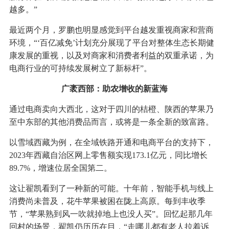
越多。”
最近两个月，罗鹏也明显感觉到平台越发重视商家和营商
环境，“‘百亿减免’计划充分展现了平台对整体生态长期健
康发展的重视，以及对商家和消费者利益的双重承诺，为
电商行业的可持续发展树立了新标杆”。
广袤西部：助农增收的新蓝海
通过电商卖向大西北，这对于四川的桔橙、陕西的苹果乃
至中东部的其他消费品而言，或将是一条全新的致富路。
以雪域西藏为例，在全域铁路开通和电商平台的支持下，
2023年西藏自治区网上零售额实现173.1亿元，同比增长
89.7%，增速位居全国第二。
这让翟凯看到了一种新的可能。十年前，智能手机与线上
消费尚未普及，花牛苹果被困在陇上高原。每到丰收季
节，“苹果熟到风一吹就掉地上也没人买”。回忆起那几年
回村的场景，翟凯仍历历在目，“走哪儿都有老人拉着诉