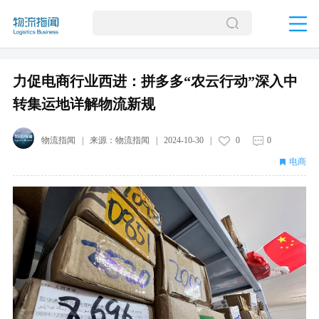
力促电商行业西进：拼多多“农云行动”深入中
转集运地详解物流新规
物流指闻
| 来源：
物流指闻
|
2024-10-30
|
0
0
电商