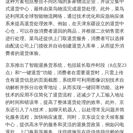
这种方案包括整合不同区域的多家物流企业，并设立集中
式退货中心，最终由菜鸟物流完成退货处理。此外，菜鸟
还利用其全球智能物流网络，通过技术优化和应急响应体
系来提高退货处理效率。例如，在天津东疆设立的退货中
心仓，可以存放消费者退回的商品，并根据二次销售需求
进行处理。菜鸟还提供上门取退货服务，消费者可以选择
由配送公司上门揽收并自动创建退货入库单，从而提升消
费者的退货体验。
京东推出了智能退换货系统，包括延长取件时段（8点至23
点）和“一键退货”功能，消费者在需要退货时，只需上传
含有退货信息的页面截图，系统即可利用图像识别技术自
动解析并拆分出收寄地址，从而实现一键回寄功能。这种
技术的应用不仅简化了退货流程，还减少了人工输入地址
的时间和错误率，提高了整体退货处理的效率。此外。京
东还引入了AI技术，如聊天机器人，以处理常见问题并简
化服务流程，加快响应速度。同时，京东设立全天候客服
中心，提供高水平的服务和灵活的退换货政策，例如闪电
退款、上门换新等服务。这些措施旨在提供值得信赖的保