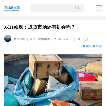
双11顽疾：退货市场还有机会吗？
物流指闻
| 来源：
物流指闻
|
2024-11-04
|
0
0
电商
快递