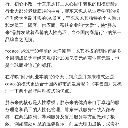
行、初心不改，于东来从打工人心目中老板的楷模进阶到
行业大部分老板膜拜的神灵，胖东来也从从业者学习的榜
样升级为名副其实的6A景区，于东来以其独特的个人魅力
和对员工、顾客、供应商、帮扶企业的“大爱”，使“胖东
来”品牌发散着温馨的人性光环，当今国内商超行业的第一
品牌当之无愧。
“costco”起源于50年前的大洋彼岸，以其不拔的韧性跨越多
个周期成长为年经营规模达2500亿美元的商业巨无霸，也
是全球商业追赶的标杆。
在呼唤“回归商业本质”的今天，到底是胖东来模式还是
costco的模式更适合于国内超市的发展呢？《零售圈》先梳
理一下两个品牌两种模式的优点。
胖东来的核心是人性楷模，胖东来的优势来自于卓越的服
务理念和员工的人性化管理。胖东来以服务细致入微著
称，在商品陈列、导购服务及售后服务等方面做到了极
致。例如随处可见的温馨提示，商品无理由退换，买贵补