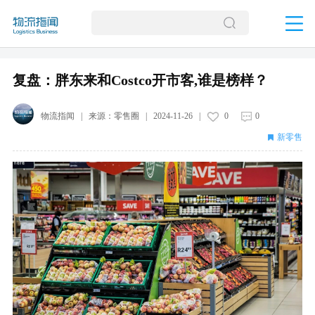
复盘：胖东来和Costco开市客,谁是榜样？
物流指闻
| 来源：
零售圈
|
2024-11-26
|
0
0
新零售