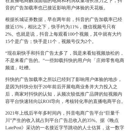
在直播电商触顶面临的电商和利润双重增长压力之下，抖
音的广告加载率也已接近影响用户体验的天花板。
根据长城证券数据，早在两年前，抖音的广告加载率已经
接近15%，相比之下，快手约为11%，微信视频号只有
2%。也就是说，抖音上每观看100个视频，其中就有大约
15个是广告；快手是11个，视频号仅为2个。
“现在刷快手和抖音广告太多了，我是来看短视频放松的，
不是来看广告的。”一些卸载抖快的用户向「庄帅零售电商
频道」吐槽。
抖快的广告加载率之所以已经到了影响用户体验的地步，
是因为抖快分别于20年前后开展电商业务并大力投入之
后，商家对抖快的认知，从频次较低推广品牌的短视频内
容平台快速转向以ROI导向，考核转化率的直播电商平台。
2021年上线后半年多时间内，抖音电商广告平台“巨量千
川”产生的收入就占到平台广告总收入的35%。据《晚点
LatePost》采访的一名接近字节跳动的人士估算，这一数字