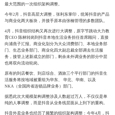
最大范围的一次组织架构调整。
今年2月，抖音高层大调整，张利东掌印，统筹抖音的产品
与商业化两大板块，并接手原本由张楠管理的多数团队。
4月，抖音组织结构又再次进行大调整，原字节跳动大力教
育CEO 陈林转岗到抖音本地生活业务担任首席顾问，直接
向浦燕子汇报。商业化划分为大众消费部门、本地业务部
门、生态业务部门。商业化四大副总裁全部调去生活服
务，接管上述新成立的部门，剩余未外调业务的部分中层
也将双向流动轮岗。
原有的到店餐饮、到店综合、酒旅三个平行部门的抖音生
活服务将按地域被重组为华东、 华北、华南、以及
NKA（全国跨省连锁品牌业务）部门。
据悉此次大规模架构调整涉及人数超过万人，不仅仅是单
纯的人事调整，而是抖音从业务线层面从上到下的重构。
抖音外卖业务也经历了频繁的组织架构调整：今年4月，抖