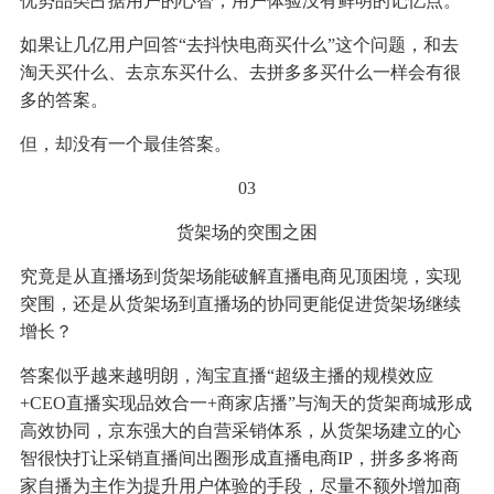
优势品类占据用户的心智，用户体验没有鲜明的记忆点。
如果让几亿用户回答“去抖快电商买什么”这个问题，和去
淘天买什么、去京东买什么、去拼多多买什么一样会有很
多的答案。
但，却没有一个最佳答案。
03
货架场的突围之困
究竟是从直播场到货架场能破解直播电商见顶困境，实现
突围，还是从货架场到直播场的协同更能促进货架场继续
增长？
答案似乎越来越明朗，淘宝直播“超级主播的规模效应
+CEO直播实现品效合一+商家店播”与淘天的货架商城形成
高效协同，京东强大的自营采销体系，从货架场建立的心
智很快打让采销直播间出圈形成直播电商IP，拼多多将商
家自播为主作为提升用户体验的手段，尽量不额外增加商