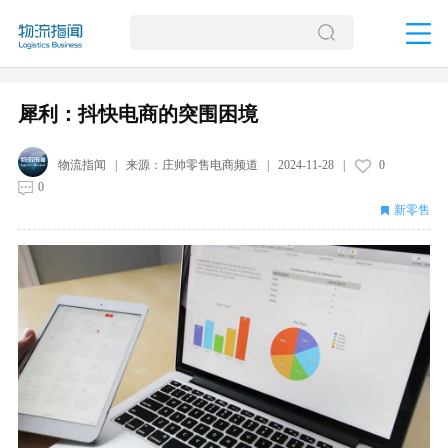
犀利：抖快电商的突围困境
物流指闻
| 来源：
庄帅零售电商频道
|
2024-11-28
|
0
0
新零售