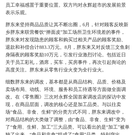
员工幸福感置于重要位置。双方均对永辉超市的发展前景
表示乐观。
胖东来坚持商品品质让其不断出圈，6月，针对顾客反映新
乡胖东来联营餐饮“擀面皮”加工场所卫生环境差的事件，
胖东来对发现隐患的顾客和购买过相关产品的顾客奖励、
退款和补偿合计883.3万元。8月，胖东来又对反馈三文鱼刺
身隔夜的顾客奖励10万元，引发行业激烈讨论。包括近日
关于员工彩礼，酒席，买车，买房事件，再次引起舆论的
高度关注。胖东来从零售行业火变为全行业火。
细数胖东来的调改，基本都是从商品结构、品质、价格及
卖场布局、动线、环境、服务和员工待遇等方面做全面调
改。在《零售圈》三次对永辉全国首家调改店的探访中发
现，在商品层面，调改的核心还是加工品类。与以往卖
场“食品、非食、生鲜”的分类方式不同，胖东来调改中，
对商品结构的大类做了调整，由“食品、非食、生鲜”变为
了“食用、生鲜、加工”三大品类。可以看出的是“加工”被单
独了出来，“食品和非食”组成了“食用”品类，特别突出