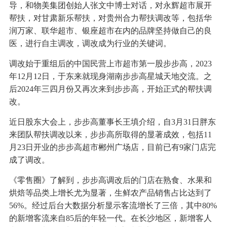
导，和物美集团创始人张文中博士对话，对永辉超市展开
帮扶，对甘肃新乐帮扶，对贵州合力帮扶调改等，包括华
润万家、联华超市、银座超市在内的品牌坚持做自己的良
医，进行自主调改，调改成为行业的关键词。
调改始于重组后的中国民营上市超市第一股步步高，2023
年12月12日，于东来就现身湖南步步高星城天地交流。之
后2024年三四月份又再次来到步步高，开始正式的帮扶调
改。
近日股东大会上，步步高董事长王填介绍，自3月31日胖东
来团队帮扶调改以来，步步高所取得的显著成效，包括11
月23日开业的步步高超市郴州广场店，目前已有9家门店完
成了调改。
《零售圈》了解到，步步高调改后的门店在熟食、水果和
烘焙等品类上增长尤为显著，生鲜农产品销售占比达到了
56%。经过后台大数据分析显示客流增长了三倍，其中80%
的新增客流来自85后的年轻一代。在长沙地区，新增客人