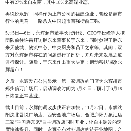
中有27%来自友商，其中18%来高端业态。
再说说永辉，同样作为上市公司的福建企业，曾经是超市
行业的黑马，一路杀入中国超市百强榜前三强。
5月5日—6日，永辉超市董事长张轩松、CEO李松峰等人携
团队前往许昌拜访胖东来董事长于东来，同时参观了胖东
来天使城、物流中心、中央厨房和员工之家等。其间，双
方对永辉超市存在的问题进行了剖析，并对未来发展之道
进行探讨。随后，于东来作出重大决定：启动帮扶调改永
辉超市！
之后，永辉发布公告显示，第一家调改的门店为永辉超市
郑州信万广场店，启动调改时间为5月31日，预计于6月19
日恢复正常营业。
截止目前，永辉的调改步伐正在加快，11月22日，永辉沈
阳沈北吾悦广场店、西安金地广场店、合肥庐阳万象汇店
三家“学习胖东来”自主调改店同时开业，让自主调改的速
度快速提升。同时，永辉公布对外调改的待开业地图，合