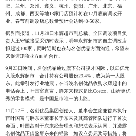
肥、兰州、郑州、遵义、杭州、贵阳、广州、北京、福
州、成都、西安等地13家门店预计将在12月底前调改开
业。春节前调改店总数量预计会达到40-50家。
据界面报道，11月28日永辉超市副总裁、全国调改项目负
责人王守诚接受采访时表示，明年永辉超市的自主调改店
拟超过100家，同时近期也在与名创优品方面沟通，希望未
来促进IP商业方面的合作。
9月23日晚间，名创优品通过旗下公司骏才国际，以63亿元
入股永辉超市，合计持有公司股份29.4%，成为第一大股
东。此举引发行业地震，在当晚名创优品收购永辉超市的
电话会上，叶国富直言，胖东来模式是比Costco、山姆更优
秀的零售模式，是中国超市唯一的出路。
11月27日，名创优品集团创始人、董事会主席兼首席执行
官叶国富与胖东来董事长于东来及其高管团队进行了首次
会面，叶国富对于东来经营理念和想法表示认同，并透露
名创优品正借鉴胖东来的经验，如设立委屈奖等措施，将