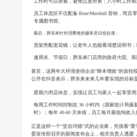
工作时可以坐着，避免过度劳累；八小时工作制
员工休息区不仅配备 Bose\Marshall 音响
专属图书馆。
最后，胖东来针对消费者的服务意识也拉满：
货架旁配老花镜，让老年人也能看清楚说明书；
逢周末、节假日，胖东来门店旁的政府大院、医
甚至，这两年大环境使得企业“降本增效”的齿轮
公开在抖音表示，胖东来未来几年要实现的目标
星期六闭店休息，实现让员工与家人一起享受周
每周工作时间控制在 36 小时内（国家统计局最新
时）；每年 40-60 天休假，员工每月最低纯收入保
正是这样一个“堂吉诃德”式的企业家，凭借着“爱
委宣传部召开的新闻发布会上，相关负责人透露，“