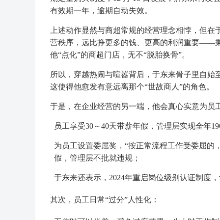
有效期一年，逾期自动失效。
上述动作显然与商超常规的经营理念相悖，但在
营秩序，远比挣更多的钱、更高的利润重要——
他“点化”的商超门店，无不“脱胎换骨”。
所以，穿越热闹与喧嚣背后，于东来骨子里自始
这使得他愈发有意远离那个“世故商人”的角色。
于是，在企业经营的另一端，他会真心实意为员
员工享受30～40天带薪年假，管理层实现全年19
为员工设置委屈奖，“按正常流程工作受委屈的，补
假，管理层不批就违规；
于东来还表示，2024年重启岗位级别认证制度，让
其次，员工日常“过分”人性化：