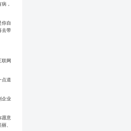
有病，
是你自
再去带
互联网
一点道
到企业
你愿意
美丽、