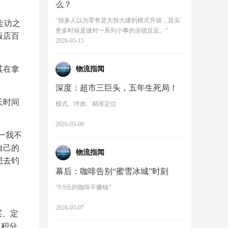
么？
“很多人以为零售是大拆大建的模式升级，其实
走访之
更多时候是做对一系列小事的连锁反应。”
饭店百
2026-05-15
其在拿
物流指闻
深度：超市三巨头，五年生死局！
长时间
模式、坪效、精准定位
2026-05-09
一我不
自己的
物流指闻
想去钓
幕后：咖啡告别“蜜雪冰城”时刻
“9.9元的咖啡不赚钱”
2026-05-07
买、定
史积分