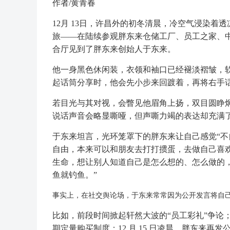
作者/黄青春
12月 13日，许昌外的初冬清晨，冷空气浸染着
旅——在陆续参观胖东来仓储工厂、员工之家、
合厅见到了胖东来创始人于东来。
他一身黑色休闲装，衣领和袖口已经褪淡褶皱，
起话筒分享时，他会先小步来回踱着，再将右手
若目光与其对视，会瞥见他眉角上扬，双目圆睁
说话声音会略显嘶哑，但声嘶力竭的表达却充满
于东来坦言，光环笼罩下的胖东来让自己感觉“不
自由，本来可以和朋友去打打掼蛋，去做自己喜
生命，想让别人知道自己是怎么想的、怎么做的
鱼就钓鱼。”
事实上，在社交舆论场，于东来常常因为公开发言将自
比如，前段时间掀起轩然大波的“员工彩礼”争论；再
期定量购买制度；12 月 15 日凌晨，胖东来