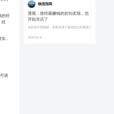
物流指闻
透视：曾经最赚钱的折扣卖场，也
场的经
开始关店了
，经
当折扣不再稀缺，奥莱就成了最贵的过时商场？
2026-04-30
踏实，
班可请