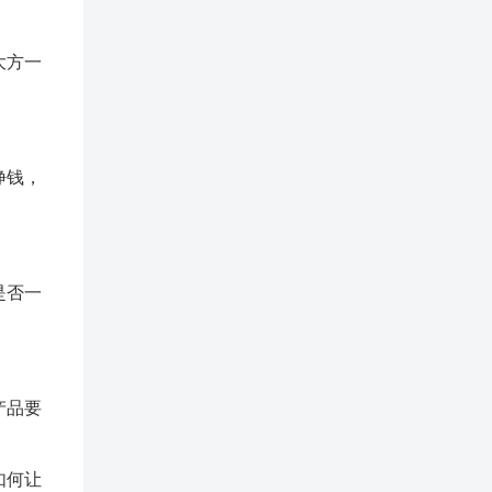
大方一
挣钱，
是否一
产品要
如何让