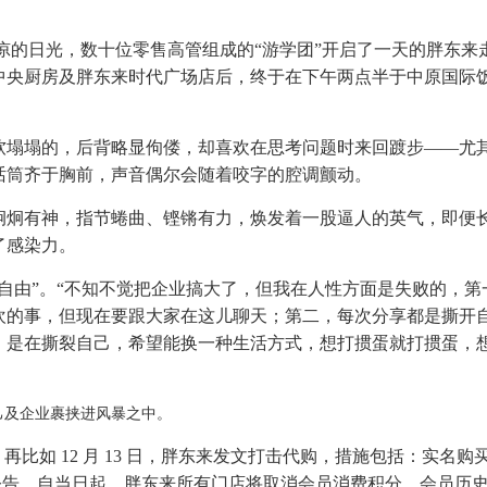
透凉的日光，数十位零售高管组成的“游学团”开启了一天的胖东来
中央厨房及胖东来时代广场店后，终于在下午两点半于中原国际
软塌塌的，后背略显佝偻，却喜欢在思考问题时来回踱步——尤
话筒齐于胸前，声音偶尔会随着咬字的腔调颤动。
炯炯有神，指节蜷曲、铿锵有力，焕发着一股逼人的英气，即便
了感染力。
自由”。“不知不觉把企业搞大了，但我在人性方面是失败的，第
欢的事，但现在要跟大家在这儿聊天；第二，每次分享都是撕开
，是在撕裂自己，希望能换一种生活方式，想打掼蛋就打掼蛋，
己及企业裹挟进风暴之中。
比如 12 月 13 日，胖东来发文打击代购，措施包括：实名购
再发公告，自当日起，胖东来所有门店将取消会员消费积分，会员历