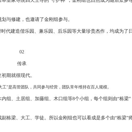
本皇家寺院四天王寺的“守护神”，金刚组也自然成为随后众多
规划与修建，也邀请了金刚组参与。
府时代建造偕乐园、兼乐园、后乐园等大量珍贵杰作，均成为了
02
传承
立初期就很现代。
权大工”是高管团队，共同参与经营，团队常年维持在百人规模。
木内组、土居组、加藤组、木口组等8个小组，每个组则由“栋梁”
副栋梁、大工、学徒。所以金刚组也可以看成是多个由“栋梁”