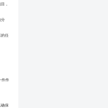
项目，
的分
派的任
一件件
以确保