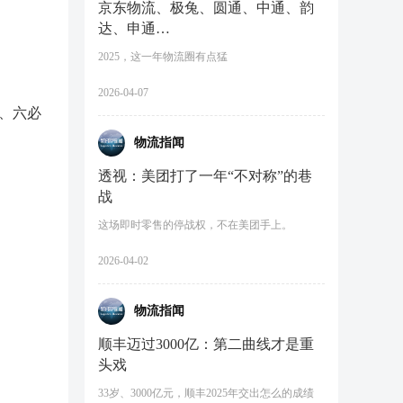
京东物流、极兔、圆通、中通、韵
达、申通…
2025，这一年物流圈有点猛
2026-04-07
酒、六必
物流指闻
透视：美团打了一年“不对称”的巷
战
这场即时零售的停战权，不在美团手上。
2026-04-02
物流指闻
顺丰迈过3000亿：第二曲线才是重
头戏
33岁、3000亿元，顺丰2025年交出怎么的成绩