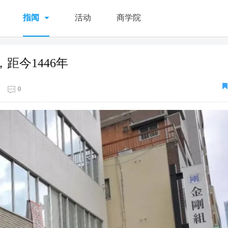
指闻
活动
商学院
距今1446年
0