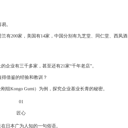
容易。
，荷兰有200家，美国有14家，中国分别有九芝堂、同仁堂、西凤
以上的企业有三千多家，甚至还有21家“千年老店”。
值得借鉴的经验和教训？
刚组Kongo Gumi）为例，探究企业基业长青的秘密。
01
匠心
是在日本广为人知的一句俗语。