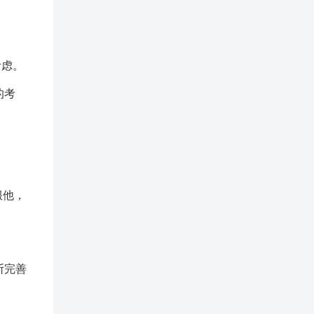
考虑。
的考
服他，
断完善