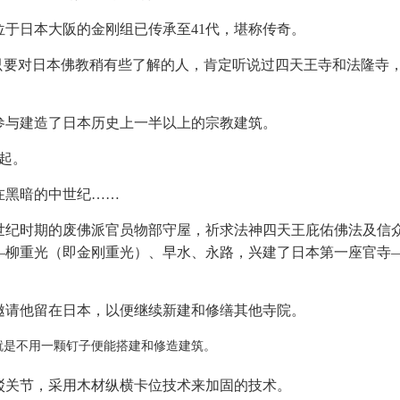
于日本大阪的金刚组已传承至41代，堪称传奇。
只要对日本佛教稍有些了解的人，肯定听说过四天王寺和法隆寺
参与建造了日本历史上一半以上的宗教建筑。
起。
在黑暗的中世纪……
世纪时期的废佛派官员物部守屋，祈求法神四天王庇佑佛法及信
—柳重光（即金刚重光）、早水、永路，兴建了日本第一座官寺
邀请他留在日本，以便继续新建和修缮其他寺院。
就是不用一颗钉子便能搭建和修造建筑。
驳关节，采用木材纵横卡位技术来加固的技术。