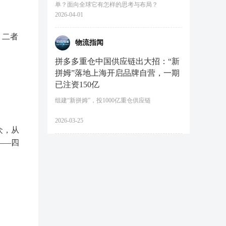
单？面向全球它有怎样的思考与布局？
2026-04-01
，二者
物流指闻
拼多多重仓中国供应链出大招：“新
拼姆”落地上海开启品牌自营，一期
已注资150亿
组建“新拼姆”，投1000亿重仓供应链
2026-03-25
众，从
——四