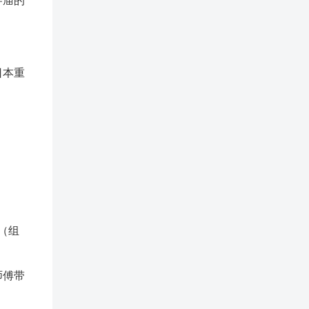
寺庙的
日本重
（组
师傅带