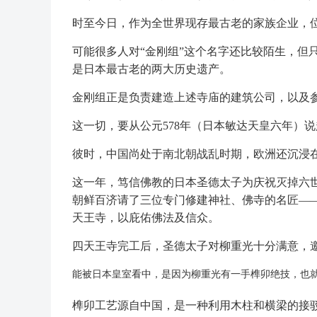
时至今日，作为全世界现存最古老的家族企业，位
可能很多人对“金刚组”这个名字还比较陌生，但
是日本最古老的两大历史遗产。
金刚组正是负责建造上述寺庙的建筑公司，以及
这一切，要从公元578年（日本敏达天皇六年）说
彼时，中国尚处于南北朝战乱时期，欧洲还沉浸
这一年，笃信佛教的日本圣德太子为庆祝灭掉六
朝鲜百济请了三位专门修建神社、佛寺的名匠—
天王寺，以庇佑佛法及信众。
四天王寺完工后，圣德太子对柳重光十分满意，
能被日本皇室看中，是因为柳重光有一手榫卯绝技，也
榫卯工艺源自中国，是一种利用木柱和横梁的接