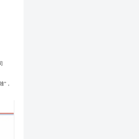
司
雄”，