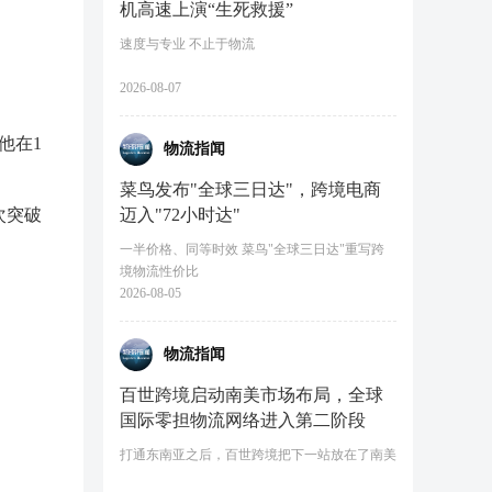
机高速上演“生死救援”
速度与专业 不止于物流
2026-08-07
他在1
物流指闻
菜鸟发布"全球三日达"，跨境电商
次突破
迈入"72小时达"
一半价格、同等时效 菜鸟"全球三日达"重写跨
境物流性价比
2026-08-05
物流指闻
百世跨境启动南美市场布局，全球
国际零担物流网络进入第二阶段
打通东南亚之后，百世跨境把下一站放在了南美