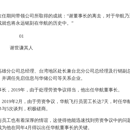
在任期间带领公司所取得的成就：“谢董事长的离去，对于华航乃
成就也将永远铭刻在华航的历史中。”
01
谢世谦其人
。
高雄分公司总经理、台湾地区处长兼台北分公司总经理及行销副
，并调任先启信息与华储公司等关系企业。
事长，2019年，由于处理劳资争议得当，他出任华航董事长。
2019年2月，由于劳资争议，华航飞行员罢工长达7天，时任华
参与5次谈判，积极磋商。
与员工也有着深厚的情谊，这使得他能迅速找到劳资争议中的问
成为他在同年4月得以出任华航董事长的关键。