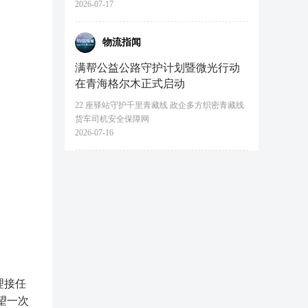
2026-07-17
物流指闻
满帮公益公路守护计划暨微光行动
在青海格尔木正式启动
22 座驿站守护千里青藏线 政企多方织密青藏线
货车司机安全保障网
2026-07-16
理接任
望一次