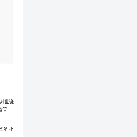
谢世谦
益管
华航业