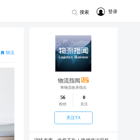
登录
搜索
物流
物流指闻
将物流收录指尖
56
0
粉丝
关注
关注TA