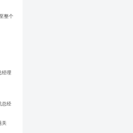
至整个
总经理
航总经
题关