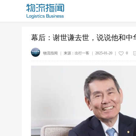
幕后：谢世谦去世，说说他和中华
物流指闻
| 来源：
出行一客
|
2025-01-20
|
0