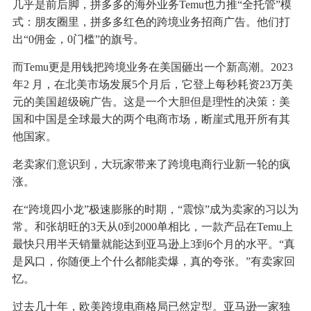
几乎是前后脚，拼多多的海外业务Temu也力推“全托管”模
式：朋友圈里，拼多多红色的跨境业务招商广告。他们打
出“0佣金，0门槛”的旗号。
而Temu更是用钱把跨境业务在美国砸出一个新高潮。2023
年2 月，在北美市场发展5个月后，它登上每秒耗资23万美
元的美国超级碗广告。这是一个大胆但是理性的决策：美
国和中国是全球最大的两个电商市场，断崖式甩开所有其
他国家。
老卖家们意识到，大玩家带来了跨境电商行业新一轮的疯
涨。
在“跨境四小龙”极速膨胀的时期，“震惊”成为卖家的习以为
常。和张胡旺的3天从0到2000单相比，一款产品在Temu上
最快只用半天销量就能达到亚马逊上3到6个月的水平。“真
是风口，你随便上个什么都能卖爆，真的夸张。”有卖家回
忆。
过去几十年，欧美跨境电商格局已然定型。亚马逊一家独