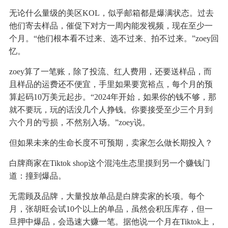
无论什么量级的美区KOL，似乎邮箱都是爆满状态。过去
他们寄去样品，催促下对方一周内能发视频，现在至少一
个月。“他们根本看不过来、选不过来、拍不过来。”zoey回
忆。
zoey算了一笔账，除了投流、红人费用，还要送样品，而
且样品的运费还不便宜，手里如果要宽裕点，每个月的预
算起码10万美元起步。“2024年开始，如果你的钱不够，那
就不要玩，玩的话没几个人挣钱。你要接受至少三个月到
六个月的亏损，不然别入场。”zoey说。
但如果未来的生命长度不可预期，卖家怎么做长期投入？
白牌商家在Tiktok shop这个混沌生态里摸到另一个赚钱门
道：撞到爆品。
无需顾及品牌，大量投放单品是白牌卖家的长项。每个
月，张胡旺会试10个以上的单品，虽然会积压库存，但一
旦押中爆品，会迅速大赚一笔。据他说一个月在Tiktok上，