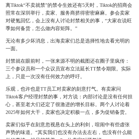
离Tiktok“不卖就禁”的禁令生效还有5天时，Tiktok的招商会
照常在深圳举行，卖家、服务商挤得密密麻麻。参会卖家
对硬氪回忆，会上没有人讨论封禁相关的事，“大家在说旺
季如何备货，怎么做内容矩阵。”
无论有多少坏消息，出海卖家们总是选择性地去看光明的
一面。
封禁就在眼前时，一张来源不明的截图还在圈子里疯传：
三个参议员和一个众议员宣布立法延长TT禁令期限。实际
上，只是一次没有任何效力的呼吁。
乐观，也许也是TT员工对卖家的刻意打气。有卖家问
Tiktok客户经理封禁的事，对方说：内部讨论是没有任何担
心，甚至老大们还定了很激进的增长目标。两个人讨论着
2025年如何大干，卖家也决定积极一点，多为促销备货。
卖家们似乎在刻意忽视悬在头上的利剑，喧闹中有些虚张
声势的味道。“其实我们也没有办法去左右，也没有什么能