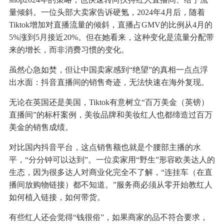
量倾斜。一位头部大卖家告诉硬氪，2024年4月后，随着
Tiktok增加对直播流量的倾斜，直播占GMV的比例从4月的
5%涨到5月接近20%。但在她看来，这种变化是流量分配带
来的增长，而非消费习惯的变化。
虽然心急如焚，但让中国卖家感到“绝望”的真相一点点浮
出水面：抖音直播间的销售奇迹，无法快速在海外复现。
无论在英国还是美国，Tiktok有意树立“百万美金（英镑）
直播间”的标杆案例，美妆品牌和美妆红人也都缔造过百万
美金的销售成绩。
对比国内抖音平台，这点销售额也就是个腰部主播的水
平，“分分钟可以达到”。一位卖家用“野生”形容欧美达人的
生态，因为很多达人对商业化完全不了解，“连挂车（在直
播间放购物链接）都不知道。”服务商必须从零开始教红人
如何植入链接，如何带货。
有些红人还会觉得“钱很俗”，如果商家的品不符合要求，