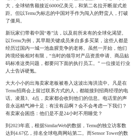
大，全球销售额接近6000亿美元，和第二名拉开断崖式差
距。但以Temu为标志的中国对手作为闯入的野蛮人，打破
了僵局。
新玩家们带着中国“卷”法，以及前所未有的全球化渴望。
以Temu为例，其早期关键成员来自多多买菜，这些人都是
经历过国内一城一池血腥竞争的老将。虽然一开始，他们
跨境经验相对有限，“当时的领导对产品资质申请、商品贴
码标准这类问题，都要问下面的执行员工。” 一位接近行业
人士告诉硬氪。
大大小小的出海卖家老板被卷入这波出海洪流中。凡是在
Temu招商会上留过联系方式的人，都能接到招商经理的电
话。凌晨3、4点，卖家都会收到他们的信息。电话里的声
音永远精气神十足：有没有品啊？会不会考虑一下我们？
有卖家会困惑：他们是不是24小时不用睡觉？
到2023年底，根据SimilarWeb的数据，Temu的独立访客数
达到4.67亿，排名全球电商网站第二。而Sensor Tower的数