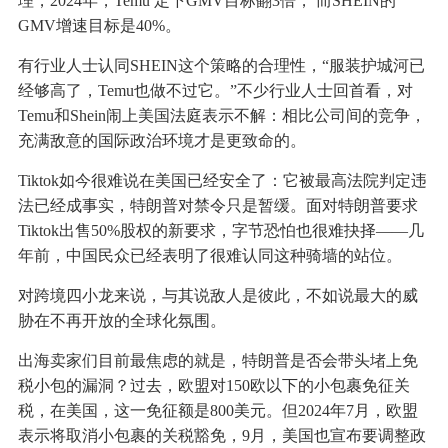
理，2024年，Temu 定下GMV目标翻3倍， 而SHEIN的
GMV增速目标是40%。
有行业人士认同SHEIN这个策略的合理性，“服装护城河已
经够高了，Temu也做不过它。”不少行业人士回首看，对
Temu和Shein闹上美国法庭表示不解：相比公司间的竞争，
充满敌意的国际政治环境才是更致命的。
Tiktok如今很难说在美国已经安全了：它被最高法院判定违
法已经成事实，特朗普对禁令只是暂缓。面对特朗普要求
Tiktok出售50%股权的新要求，字节恐怕也很难抉择——几
年前，中国民众已经表明了很难认同这种骑墙的站位。
对跨境四小龙来说，与其说敌人是彼此，不如说最大的威
胁在不再开放的全球化氛围。
出海卖家们目前最焦虑的就是，特朗普是否会带头堵上免
税小包的漏洞？过去，欧盟对150欧以下的小包裹免征关
税，在美国，这一免征额是800美元。但2024年7月，欧盟
表示将取消小包裹的关税豁免，9月，美国也宣布要调整政