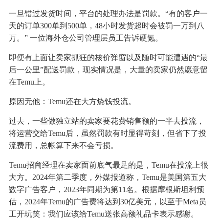
一旦错过发货时间，平台的处理办法是罚款。“有的客户一
天的订单300单到500单，48小时发货超时会被罚一万到八
万。” 一位海外仓公司管理层员工告诉硬氪。
即便有上面让卖家抓狂的核价弹窗以及随时可能遭遇的“最
后一公里”配送罚款，现实情况是，大量的卖家仍然愿意留
在Temu上。
原因无他：Temu还在大方烧钱投流。
过去，一些做独立站的卖家要花费销售额的一半去投流，
将运营交给Temu后，虽然罚款有时显得苛刻，但省下了投
流费用，总帐算下来不会亏损。
Temu招商经理在卖家面前底气最足的是，Temu在投流上很
大方。2024年第二季度，外媒报道称，Temu是美国第五大
数字广告客户，2023年同期为第11名。根据摩根斯坦利预
估，2024年Temu的广告费将达到30亿美元，以至于Meta员
工开玩笑：我们应该给Temu送张高额礼品卡表示感谢。