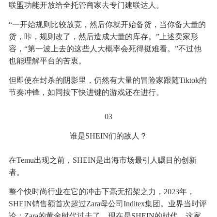
联盟功能开放给全托管商家去专门建联达人。
“一开始规则比较放宽，然后你就开始备货，当你备大量的
货，咔，规则改了，然后造成大量的库存。”上述卖家形
容，“第一波上去的这些人大概率会死得挺难看。”不过他
也能理解平台的苦衷。
但即使在封杀的阴影里，仍然有大量的冒险家跟随Tiktok的
节奏冲锋，如同按下快进键的游戏还在进行。
03
谁是SHEIN们的敌人？
在Temu出现之前，SHEIN是出海市场最引人瞩目的创新
者。
整个快时尚行业在它的冲击下毫无招架之力，2023年，
SHEIN销售额首次超过Zara母公司Inditex集团。业界当时评
论：Zara的黄金时代过去了，现在是SHEIN的时代。这家