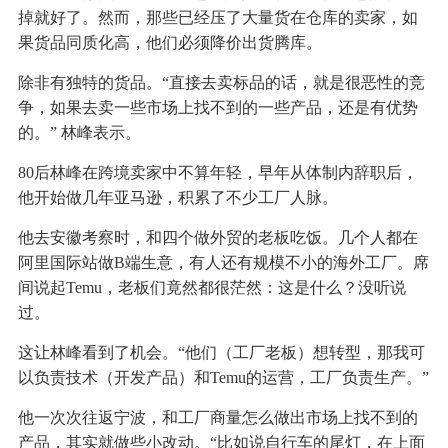
掉就好了。然而，那些已经压了大量货在仓库的卖家，如
果货品同质化高，他们必须降价出货腾库。
除非有独特的货品。“直接去卖标品的话，就是很恶性的竞
争，如果去卖一些市场上找不到的一些产品，还是有优势
的。” 林峰表示。
80后林峰在跨境卖家中不算年轻，早年从体制内辞职后，
他开始做几年亚马逊，积累了不少工厂人脉。
他去安徽考察时，和四个做外贸的老板吃饭。几个人都在
阿里国际站做B端生意，有人还有规模不小的海外工厂。席
间说起Temu，老板们竟然都很茫然：这是什么？没听说
过。
这让林峰看到了机会。“他们（工厂老板）想转型，那我可
以负责技术（开发产品）和Temu的运营，工厂负责生产。”
他一次次往返宁波，和工厂商量怎么做出市场上找不到的
产品，其实就做些小改动。“比如说自行车的尾灯，在上面