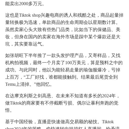
能卖出2000多万元。
这也是Tiktok shop兴趣电商的诱人和残酷之处，商品起量掉
量转换极为迅速，单款商品的生命周期会以星期数计算。
虽然卖家心头大致有些热门品类，比如当下的保健品、美
妆，但身在国内的卖家在海外市场是踩中某个爆款还是大
坑，其实要靠运气。
如张胡旺下半年推了一款头发护理产品，又寄样品，又找
机构拍视频，最终一个月卖了100万美元，算是预料之中的
成功。与此同时，他以为能轻易走量的瑜伽服爆冷，亏掉
上百万，“工厂好找，谁都能接触到。结果最后尾货全到
Temu上清掉。”他回忆。
在达摩克利斯之剑高悬、在未来不知道有多长的2024年，
做Tiktok的商家要有不停截断亏损、偶尔让暴利奔跑的觉
悟。
基于中国经验，直播是快速做高交易额的秘技。Tiktok
shop2024年的策略，也快速转向扶持红人直播间、给予流