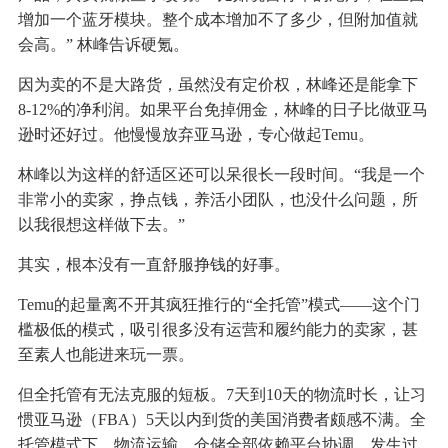
增加一个蓝牙模块。整个成本增加不了多少，但附加值就
会高。” 林峰告诉硬氪。
因为卖的不是大路货，虽然没有定价权，林峰还是能拿下
8-12%的净利润。如果平台免掉佣金，林峰的日子比做亚马
逊时还好过。他慢慢放弃亚马逊，专心做起Temu。
林峰以为这样的舒适区还可以呆很长一段时间。“我是一个
非常小的卖家，挣点钱，养活小团队，也没什么问题，所
以我很想这样做下去。”
其实，根本没有一直舒服挣钱的好事。
Temu的起量离不开其疯狂推行的“全托管”模式——这个门
槛极低的模式，吸引很多没有运营和履约能力的卖家，甚
至素人也能进来玩一票。
但全托管有无法克服的短板。7天到10天的物流时长，让习
惯亚马逊（FBA）5天以内到货的美国消费者颇感不满。全
托管模式下，物流运输、仓储全部依赖平台协调，发生过