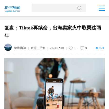
复盘：Tiktok再续命，出海卖家火中取栗这两
年
物流指闻
| 来源：
硬氪
|
2025-02-10
|
0
0
电商