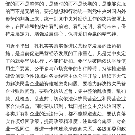
部的而不是整体的，是暂时的而不是长期的，是能够克服
的而不是无解的。要把思想和行动统一到党中央对国内外
形势的判断上来，统一到党中央对经济工作的决策部署上
来，在困难和挑战中看到前途、看到光明、看到未来，保
持发展定力、增强发展信心，保持爱拼会赢的精气神。
习近平指出，扎扎实实落实促进民营经济发展的政策措
施，是当前促进民营经济发展的工作重点。凡是党中央定
了的就要坚决执行，不能打折扣。要坚决破除依法平等使
用生产要素、公平参与市场竞争的各种障碍，持续推进基
础设施竞争性领域向各类经营主体公平开放，继续下大气
力解决民营企业融资难融资贵问题。要着力解决拖欠民营
企业账款问题。要强化执法监督，集中整治乱收费、乱罚
款、乱检查、乱查封，切实依法保护民营企业和民营企业
家合法权益。同时要认识到，我国是社会主义法治国家，
各类所有制企业的违法行为，都不能规避查处。要认真落
实各项纾困政策，提高政策精准度，注重综合施策，对企
业一视同仁。要进一步构建亲清政商关系。各级党委和政