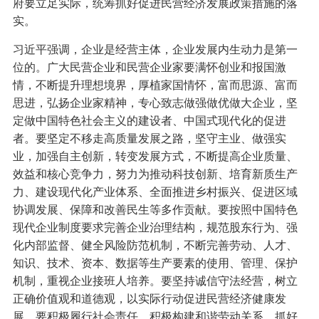
府要立足实际，统筹抓好促进民营经济发展政策措施的落
实。
习近平强调，企业是经营主体，企业发展内生动力是第一
位的。广大民营企业和民营企业家要满怀创业和报国激
情，不断提升理想境界，厚植家国情怀，富而思源、富而
思进，弘扬企业家精神，专心致志做强做优做大企业，坚
定做中国特色社会主义的建设者、中国式现代化的促进
者。要坚定不移走高质量发展之路，坚守主业、做强实
业，加强自主创新，转变发展方式，不断提高企业质量、
效益和核心竞争力，努力为推动科技创新、培育新质生产
力、建设现代化产业体系、全面推进乡村振兴、促进区域
协调发展、保障和改善民生等多作贡献。要按照中国特色
现代企业制度要求完善企业治理结构，规范股东行为、强
化内部监督、健全风险防范机制，不断完善劳动、人才、
知识、技术、资本、数据等生产要素的使用、管理、保护
机制，重视企业接班人培养。要坚持诚信守法经营，树立
正确价值观和道德观，以实际行动促进民营经济健康发
展。要积极履行社会责任，积极构建和谐劳动关系，抓好