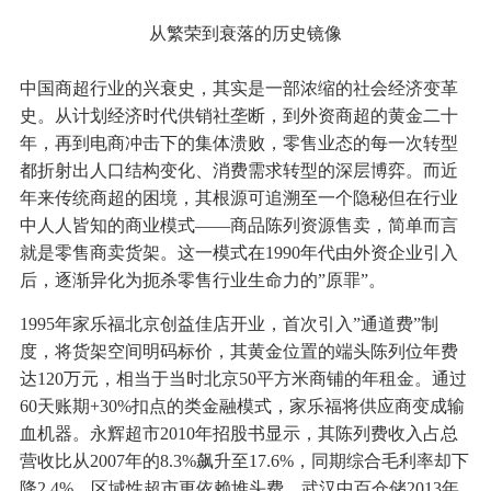
从繁荣到衰落的历史镜像
中国商超行业的兴衰史，其实是一部浓缩的社会经济变革
史。从计划经济时代供销社垄断，到外资商超的黄金二十
年，再到电商冲击下的集体溃败，零售业态的每一次转型
都折射出人口结构变化、消费需求转型的深层博弈。而近
年来传统商超的困境，其根源可追溯至一个隐秘但在行业
中人人皆知的商业模式——商品陈列资源售卖，简单而言
就是零售商卖货架。这一模式在1990年代由外资企业引入
后，逐渐异化为扼杀零售行业生命力的”原罪”。
1995年家乐福北京创益佳店开业，首次引入”通道费”制
度，将货架空间明码标价，其黄金位置的端头陈列位年费
达120万元，相当于当时北京50平方米商铺的年租金。通过
60天账期+30%扣点的类金融模式，家乐福将供应商变成输
血机器。永辉超市2010年招股书显示，其陈列费收入占总
营收比从2007年的8.3%飙升至17.6%，同期综合毛利率却下
降2.4%。区域性超市更依赖堆头费，武汉中百仓储2013年