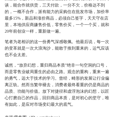
谈，能合作就供货，三天付款，一分不欠，价格达不到
的，一概不合作，派有能力的采购住在批发市场，加价率
最多15%，新品和涨价商品，必须自己签字，天天守在店
里，本地供应商嫌售价低，零售价买，一个一个买，就和
20年前创业一样，重新做一遍。
笔者为老相识的这一份勇气深感敬佩。他最后说，每一次
的变革就是一次大浪淘沙，能敢于推到重来的，运气应该
也不会太差。
诚然，“放弃幻想，重归商品本质”绝非一句空洞的口号，
而是零售业破局重生的必由之路。观念的重构，重来一遍
的勇气，远大于技术的学习。曾经，畸形的发展让行业偏
离正轨。然而当繁华褪去，消费者最终看重的仍是商品的
品质、功能与价值。放下对捷径和虚浮泡沫的幻想，以匠
心打磨自己的作品，回归商品本质，是对初心的坚守，唯
有如此，是应对市场变幻最大的底气。