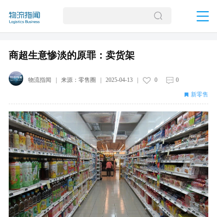
商超生意惨淡的原罪：卖货架
物流指闻
| 来源：
零售圈
|
2025-04-13
|
0
0
新零售