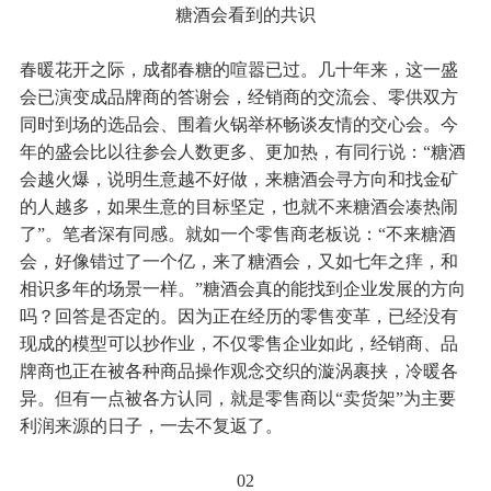
糖酒会看到的共识
春暖花开之际，成都春糖的喧嚣已过。几十年来，这一盛
会已演变成品牌商的答谢会，经销商的交流会、零供双方
同时到场的选品会、围着火锅举杯畅谈友情的交心会。今
年的盛会比以往参会人数更多、更加热，有同行说：“糖酒
会越火爆，说明生意越不好做，来糖酒会寻方向和找金矿
的人越多，如果生意的目标坚定，也就不来糖酒会凑热闹
了”。笔者深有同感。就如一个零售商老板说：“不来糖酒
会，好像错过了一个亿，来了糖酒会，又如七年之痒，和
相识多年的场景一样。”糖酒会真的能找到企业发展的方向
吗？回答是否定的。因为正在经历的零售变革，已经没有
现成的模型可以抄作业，不仅零售企业如此，经销商、品
牌商也正在被各种商品操作观念交织的漩涡裹挟，冷暖各
异。但有一点被各方认同，就是零售商以“卖货架”为主要
利润来源的日子，一去不复返了。
02