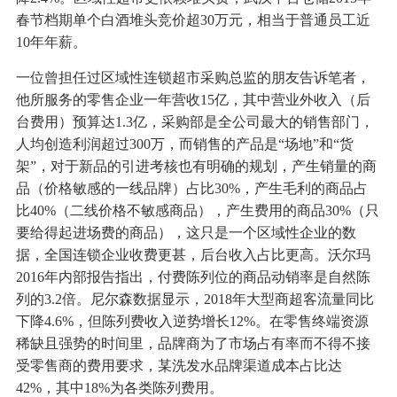
春节档期单个白酒堆头竞价超30万元，相当于普通员工近
10年年薪。
一位曾担任过区域性连锁超市采购总监的朋友告诉笔者，
他所服务的零售企业一年营收15亿，其中营业外收入（后
台费用）预算达1.3亿，采购部是全公司最大的销售部门，
人均创造利润超过300万，而销售的产品是“场地”和“货
架”，对于新品的引进考核也有明确的规划，产生销量的商
品（价格敏感的一线品牌）占比30%，产生毛利的商品占
比40%（二线价格不敏感商品），产生费用的商品30%（只
要给得起进场费的商品），这只是一个区域性企业的数
据，全国连锁企业收费更甚，后台收入占比更高。沃尔玛
2016年内部报告指出，付费陈列位的商品动销率是自然陈
列的3.2倍。尼尔森数据显示，2018年大型商超客流量同比
下降4.6%，但陈列费收入逆势增长12%。在零售终端资源
稀缺且强势的时间里，品牌商为了市场占有率而不得不接
受零售商的费用要求，某洗发水品牌渠道成本占比达
42%，其中18%为各类陈列费用。