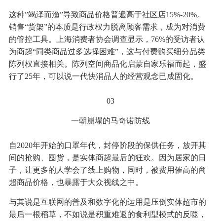
这种”竭泽而渔”导致商品价格普遍高于社区店15%-20%。
销售“货架”的本质是行政权力脱离顾客需求，成为对消费
的管控工具。上海消费者协会调查显示，76%的受访者认
为商超“同类商品过多选择困难”，这与付费购买细分品类
陈列权直接相关。陈列空间商品化启蒙自家乐福而起，盛
行了25年，可以说一代快消品人的经营观念已成固化。
03
一朝崩塌的马奇诺防线
自2020年开始的口罩年代，封停阶段的保供任务，放开其
间的抢购、囤货，是实体商超最后的狂欢。因为居家的日
子，让更多的人学会了线上购物，同时，被费用催高的商
超商品价格，也暴露于大众视线之中。
与其说是互联网的普及和数字化的运用是压倒实体超市的
最后一根稻草，不如说是积重难返的食利型模式的反噬，