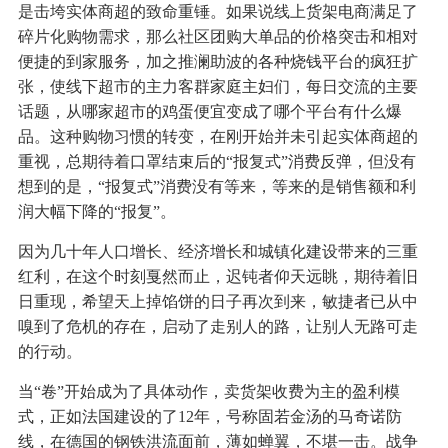
是击垮实体商超的致命重锤。如果说线上货架电商满足了
碎片化购物需求，那么社区团购大单品的价格突击和相对
便捷的到家服务，加之推澜助波的各种烧钱平台的疯狂扩
张，使线下超市的主力客群家庭主妇们，每日交流的主要
话题，从哪家超市的鸡蛋便宜变成了哪个平台有什么爆
品。这种购物习惯的转变，在刚开始并未引起实体商超的
重视，总期待着口罩结束后的“报复式”消费反弹，但没有
想到的是，“报复式”消费没有等来，等来的是销售额和利
润大幅下降的“报复”。
因为几十年人口增长、经济增长和城镇化建设带来的三重
红利，在这个时刻戛然而止，迟钝者仰天远眺，期待着旧
日重现，希望天上掉馅饼的日子再次到来，敏捷者已从中
嗅到了危机的存在，启动了走别人的路，让别人无路可走
的行动。
当“卷”开始成为了具体动作，卖货架收费为主的盈利模
式，正如法国建设的了12年，号称固若金汤的马奇诺防
线，在德国的钢铁洪流面前，薄如蝉翼，不堪一击。战争