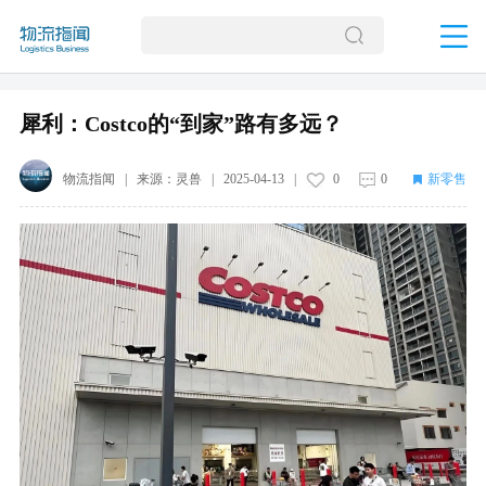
犀利：Costco的“到家”路有多远？
物流指闻
| 来源：
灵兽
|
2025-04-13
|
0
0
新零售