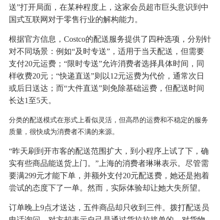
送”打开局面，在某种程度上，这家会员超市巨头意识到中
国式互联网对于零售行业的解构能力。
根据官方信息，Costco的配送服务提供了四种选项，分别针
对不同场景：例如“及时专送”，适用于当天配送，但需要
支付20元运费；“限时专送”允许消费者选择具体时间，同
样收费20元；“快递直送”则以12元运费为代价，通常次日
或后日送达；而“大件直送”则免除基础运费，但配送时间
长达1至5天。
分类的配送模式在形式上看似灵活，但高昂的运费和不稳定的服务
质量，很快成为消费者不满的来源。
“昨天刷到开市客的配送范围扩大，到小程序上试了下，确
实有些商品能送货上门。”上海的消费者琳琳表示。尽管需
要满299元才能下单，并额外支付20元配送费，她还是抱着
尝试的态度下了一单。然而，实际体验却让她大失所望。
订单晚上9点才送达，五件商品却只收到三件。拨打配送员
电话询问，对方却表示自己是通过货拉拉接单的，对货物