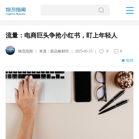
流量：电商巨头争抢小红书，盯上年轻人
物流指闻
| 来源：
新品略财经
|
2025-05-15
|
0
0
电商