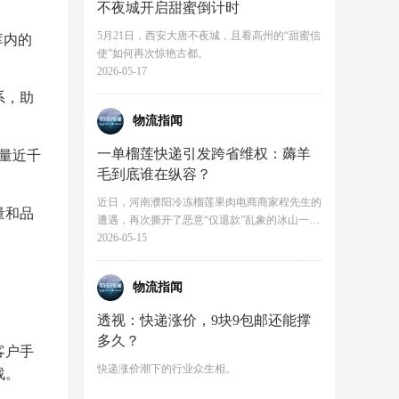
不夜城开启甜蜜倒计时
5月21日，西安大唐不夜城，且看高州的“甜蜜信
库内的
使”如何再次惊艳古都。
2026-05-17
系，助
物流指闻
一单榴莲快递引发跨省维权：薅羊
量近千
毛到底谁在纵容？
近日，河南濮阳冷冻榴莲果肉电商商家程先生的
量和品
遭遇，再次撕开了恶意“仅退款”乱象的冰山一
角。
2026-05-15
物流指闻
透视：快递涨价，9块9包邮还能撑
多久？
客户手
快递涨价潮下的行业众生相。
战。