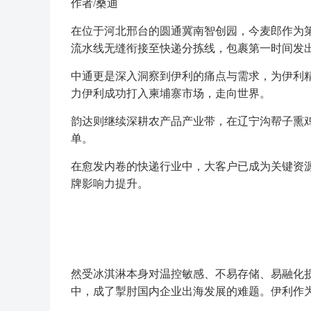
作者/桑迪
在位于河北邢台的圆通冀南智创园，今麦郎作为第
流水线无缝衔接至快递分拣线，包裹第一时间发
中通更是深入洞察到伊利的痛点与需求，为伊利
力伊利成功打入柬埔寨市场，走向世界。
韵达则继续深耕农产品产业带，在辽宁沟帮子熏鸡
单。
在愈发内卷的快递行业中，大客户已成为关键资
牌影响力提升。
然受冰淇淋本身对温控敏感、不易存储、易融化
中，成了掣肘国内企业出海发展的难题。伊利作