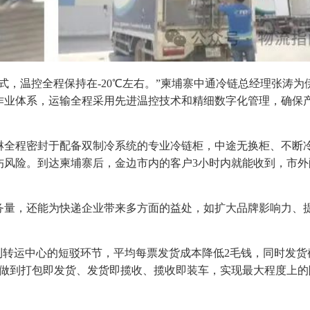
式，温控全程保持在-20℃左右。”柬埔寨中通冷链总经理张涛为
作业体系，运输全程采用先进温控技术和精细数字化管理，确保
淋全程密封于配备双制冷系统的专业冷链柜，中途无换柜、不断
伤风险。到达柬埔寨后，金边市内的客户3小时内就能收到，市外
务量，还能为快递企业带来多方面的益处，如扩大品牌影响力、
到转运中心的短驳环节，平均每票发货成本降低2毛钱，同时发货
、做到打包即发货、发货即揽收、揽收即装车，实现最大程度上的