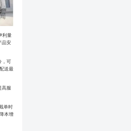
伊利量
产品安
冷，可
配送最
提高服
截单时
降本增