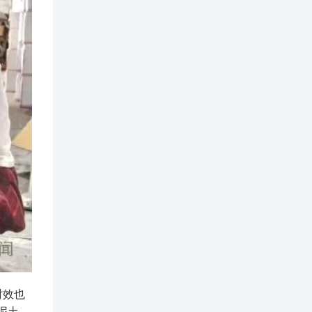
时效也
泥土。