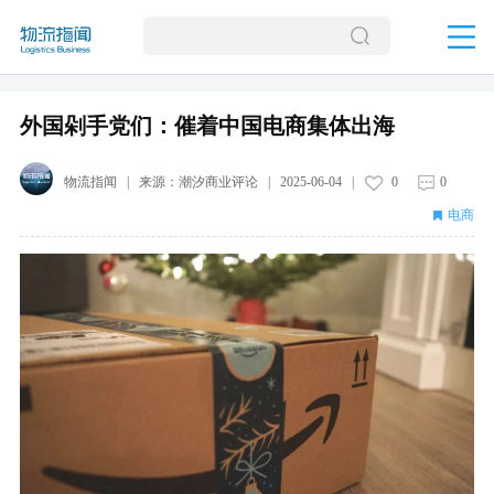
外国剁手党们：催着中国电商集体出海
物流指闻
| 来源：
潮汐商业评论
|
2025-06-04
|
0
0
电商