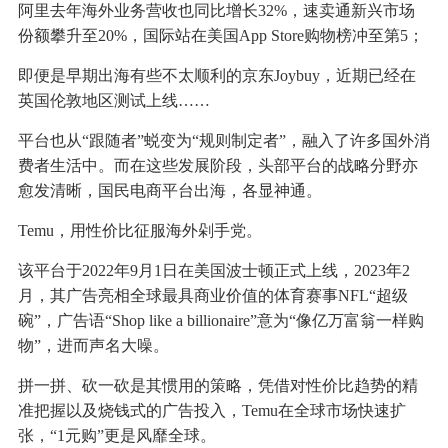
阿里去年海外业务营收也同比增长32%，速卖通新兴市场
份额攀升至20%，国际站在美国App Store购物榜冲至第5；
即便是早期出海有些不太顺利的京东Joybuy，近期已经在
英国伦敦地区测试上线……
平台也从“跟随者”蜕变为“规则制定者”，融入了许多国外消
费者生活中。而在这些发展阶段，头部平台的战略分野亦
愈发清晰，国民电商平台出海，各显神通。
Temu，用性价比征服海外剁手党。
该平台于2022年9月1日在美国波士顿正式上线，2023年2
月，其广告亮相全球最具商业价值的体育赛事NFL“超级
碗”，广告语“Shop like a billionaire”意为“像亿万富翁一样购
物”，进而声名大噪。
拼一拼、砍一砍是其惯用的策略，凭借对性价比趋势的精
准把握以及烧钱式的广告投入，Temu在全球市场快速扩
张，“1元购”更是风靡全球。