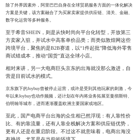
除了外界因素外，阿里巴巴自身在全球贸易服务方面的一体化解决
方案是关键，该方案融合了为买家卖家提供供应链、清关、金融、
数字化运营等多种服务。
至于希音SHEIN，则是从快时尚向平台化转型，开放第三
方卖家入驻，并试水中高客单价品类；而类似敦煌网这些
跨境平台，聚焦的是B2B赛道，以“1件起批”降低海外零售
商试错成本，推动“国货”直达全球小店。
相对来讲，另一大电商巨头京东的出海就没那么激进，自
营是目前试水的模式。
京东旗下的
Joybuy曾被停止运营，或许是受到其他玩家的刺激，今
年以来Joybuy也动作频频，还
计划在年内将业务拓展至曼彻斯特、
伯明翰等城市，
进而逐渐
覆盖欧洲主要国家或地区
。
至此，国产电商平台出海的众生相已然浮现：有人靠性价
比、有的靠流量，还有人靠全栈解决方案和供应链优势，
更有人还是在重启阶段。不过这不就意味着，电商出海没
有挑战，尤其是在当前的环境下。