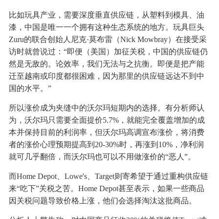
比如玩具产业，需要深度垂直供应链，从塑料到模具、油
漆，中国是唯一一个拥有这种生态系统的地方。玩具巨头
Zuru的联合创始人尼克·莫布雷（Nick Mowbray）在接受采
访时就曾说过：“即便（美国）加征关税，中国的供应链仍
然是无敌的。论效率，我们无法与之抗衡。即便是把产能
迁至越南或印度都很困难，因为那里的供应链远达不到中
国的水平。”
所以涨价成为夹缝中的沃尔玛短期内的选择。有分析师认
为，沃尔玛只需要全面提价5.7%，就能完全覆盖增加的成
本并保持目前的利润率，但沃尔玛高调宣布涨价，将消费
者的涨价心理预期提高到20-30%时，再涨到10%，净利润
就可几乎翻倍，而沃尔玛也可以不用做涨价的“恶人”。
而Home Depot、Lowe's、Target则寄希望于通过重构供应链
来“吃下”关税之苦。Home Depot甚至表示，如果一些商品
因关税问题导致价格上涨，他们会选择淘汰这批商品。