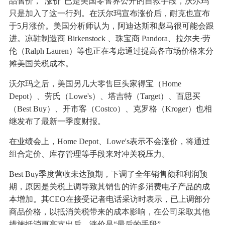
品售价，“涨价”已是美国零售界公开的自救手段，沃尔玛
只是加入了这一行列。在沃尔玛宣布涨价后，耐克也宣布
于5月涨价。美国分析师认为，阿迪达斯和彪马很可能会跟
进。凉鞋制造商 Birkenstock 、珠宝商 Pandora、拉尔夫·劳
伦（Ralph Lauren）等也正在考虑通过提高各市场价格来分
摊美国关税成本。
沃尔玛之后，美国另几大零售巨头家得宝（Home
Depot）、劳氏（Lowe's）、塔吉特（Target）、百思买
（Best Buy）、开市客（Costco）、克罗格（Kroger）也相
继发布了最新一季度财报。
在业绩会上，Home Depot、Lowe's表示不会涨价，将通过
组合定价、库存管理等手段来对冲关税压力。
Best Buy季度营收未达预期，下调了全年销售额和利润预
期，原因是关税上调导致其销售的许多消费电子产品的成
本增加。其CEO在接受记者电话采访时表示，已上调部分
商品价格，以抵消关税带来的成本影响，在公司采取其他
措施抵消更高支出后，涨价是“最后的手段”。