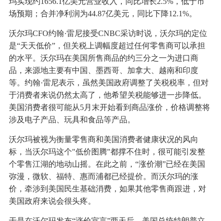
玛实现约1656.1亿美元营业收入，同比增长2.5%，低于市
场预期；合并净利润为44.87亿美元，同比下降12.1%。
沃尔玛CFO约翰·雷尼接受CNBC采访时说，沃尔玛的定位
是“天天低价”，但关税上调幅度超过任何零售商可以承担
的水平。沃尔玛在美国所售商品的约三分之一为进口商
品，来源地主要有中国、墨西哥、加拿大、越南和印度
等。约翰·雷尼表示，虽然美国政府调整了关税税率，但对
于消费者来说仍然太高了，他希望关税能够进一步降低。
美国消费者很可能从5月末开始看到商品涨价，价格调整将
涉及电子产品、玩具和食品等产品。
沃尔玛被视为衡量零售商和美国消费者健康状况的风向
标，当沃尔玛这个"低价图腾"都撑不住时，很可能引发整
个零售江湖的地动山摇。在此之前，“涨价潮”已经在美国
弥漫，微软、福特、惠而浦都已经提价。而沃尔玛的涨
价，牵涉到美国民生基础消费，如果其他零售商跟进，对
美国政府来说会很头疼。
于是在沃尔玛发布“涨价宣言”两天后，美国总统特朗普立