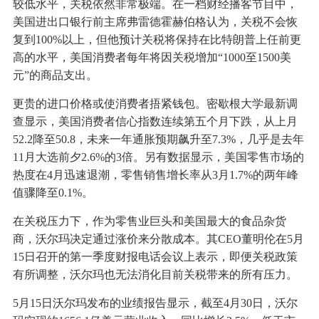
较低水平，关税依然非常极端。在一档财经播客节目中，
美国进出口银行前主席弗雷德霍赫伯格认为，关税不会恢
复到100%以上，但他预计关税将保持在比特朗普上任前更
高的水平，美国消费者每年将因关税增加“1000至1500美
元”的商品支出。
更贵的进口价格或使消费者捂紧钱包。密歇根大学最新调
查显示，美国消费者信心指数连续第五个月下跌，从上月
52.2降至50.8，未来一年通胀预期飙升至7.3%，几乎是去年
11月大选前夕2.6%的3倍。另有数据显示，美国零售市场的
热度在4月迅速退潮，零售销售增长率从3月1.7%的两年峰
值骤降至0.1%。
在关税压力下，作为零售业巨头和美国最大的食品杂货
商，沃尔玛决定通过涨价来分散成本。其CEO董明伦在5月
15日召开的第一季度财报电话会议上表示，即便关税政策
有所调整，沃尔玛也无法消化目前关税带来的所有压力。
5月15日沃尔玛发布的业绩报告显示，截至4月30日，沃尔