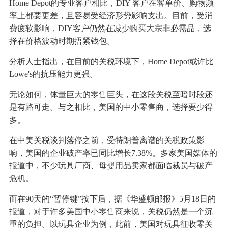
Home Depot的专业客户相比，DIY 客户在客单价、购物频
率上都要更差，且容易受经济形势影响支出。目前，受消
费疲软影响，DIY客户仍然在减少购买大宗非必需品，选
择在价格波动时期捂紧钱包。
分析人士指出，在目前的关税环境下，Home Depot或许比
Lowe's的抗压能力更强。
无论如何，体量巨大的零售巨头，在这段关税至暗时段还
是有路可走。与之相比，美国的中小零售商，选择要少得
多。
在中美关税谈判落停之前，受特朗普离谱的关税政策影
响，美国的企业破产率已同比增长7.38%。多家美国媒体的
报道中，不少玩具厂商、母婴用品卖家都面临裁员与破产
危机。
而在90天的“暂停键”按下后，据《华盛顿邮报》5月18日的
报道，对于许多美国中小零售商来说，关税仍然是一个沉
重的负担。以玩具企业为例，此前，美国对玩具征收零关